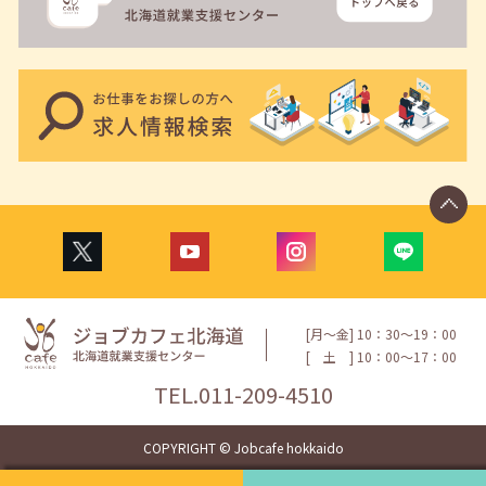
[月〜金] 10：30〜19：00
[
土
] 10：00〜17：00
TEL.
011-209-4510
COPYRIGHT © Jobcafe hokkaido