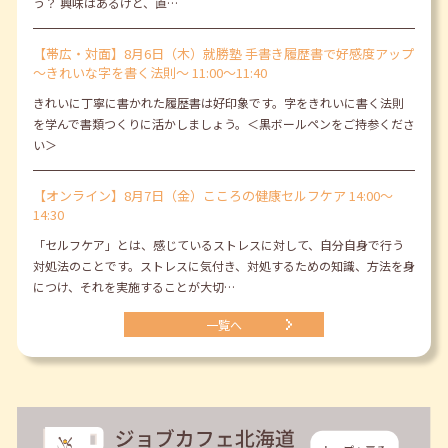
う？ 興味はあるけど、直…
【帯広・対面】8月6日（木）就勝塾 手書き履歴書で好感度アップ
～きれいな字を書く法則～ 11:00～11:40
きれいに丁寧に書かれた履歴書は好印象です。字をきれいに書く法則
を学んで書類つくりに活かしましょう。＜黒ボールペンをご持参くださ
い＞
【オンライン】8月7日（金）こころの健康セルフケア 14:00～
14:30
「セルフケア」とは、感じているストレスに対して、自分自身で行う
対処法のことです。ストレスに気付き、対処するための知識、方法を身
につけ、それを実施することが大切…
一覧へ