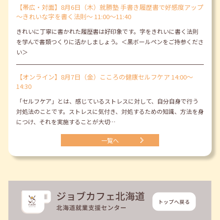
【帯広・対面】8月6日（木）就勝塾 手書き履歴書で好感度アップ
～きれいな字を書く法則～ 11:00～11:40
きれいに丁寧に書かれた履歴書は好印象です。字をきれいに書く法則
を学んで書類つくりに活かしましょう。＜黒ボールペンをご持参くださ
い＞
【オンライン】8月7日（金）こころの健康セルフケア 14:00～
14:30
「セルフケア」とは、感じているストレスに対して、自分自身で行う
対処法のことです。ストレスに気付き、対処するための知識、方法を身
につけ、それを実施することが大切…
一覧へ