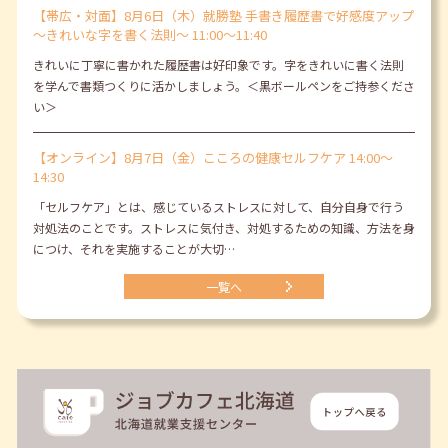
【帯広・対面】8月6日（木）就勝塾 手書き履歴書で好感度アップ
～きれいな字を書く法則～ 11:00～11:40
きれいに丁寧に書かれた履歴書は好印象です。字をきれいに書く法則
を学んで書類つくりに活かしましょう。＜黒ボールペンをご持参くださ
い＞
【オンライン】8月7日（金）こころの健康セルフケア 14:00～
14:30
「セルフケア」とは、感じているストレスに対して、自分自身で行う
対処法のことです。ストレスに気付き、対処するための知識、方法を身
につけ、それを実施することが大切…
一覧へ