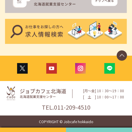
[月〜金] 10：30〜19：00
[
土
] 10：00〜17：00
TEL.
011-209-4510
COPYRIGHT © Jobcafe hokkaido