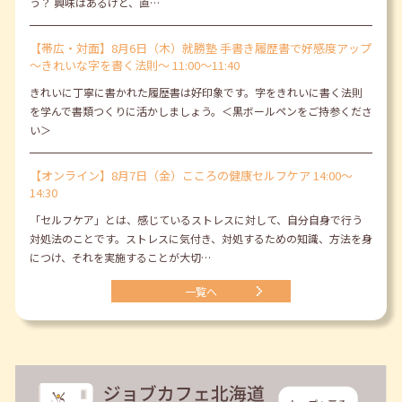
う？ 興味はあるけど、直…
【帯広・対面】8月6日（木）就勝塾 手書き履歴書で好感度アップ
～きれいな字を書く法則～ 11:00～11:40
きれいに丁寧に書かれた履歴書は好印象です。字をきれいに書く法則
を学んで書類つくりに活かしましょう。＜黒ボールペンをご持参くださ
い＞
【オンライン】8月7日（金）こころの健康セルフケア 14:00～
14:30
「セルフケア」とは、感じているストレスに対して、自分自身で行う
対処法のことです。ストレスに気付き、対処するための知識、方法を身
につけ、それを実施することが大切…
一覧へ