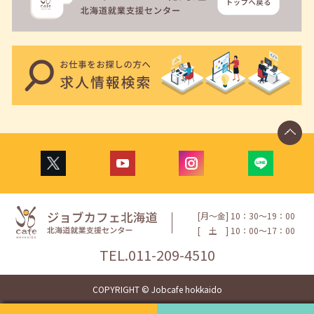
[月〜金] 10：30〜19：00
[
土
] 10：00〜17：00
TEL.
011-209-4510
COPYRIGHT © Jobcafe hokkaido