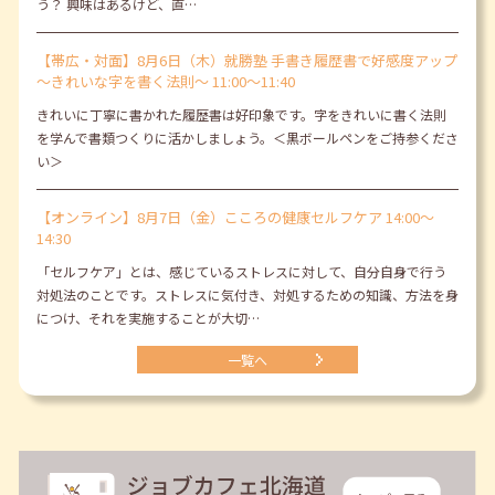
う？ 興味はあるけど、直…
【帯広・対面】8月6日（木）就勝塾 手書き履歴書で好感度アップ
～きれいな字を書く法則～ 11:00～11:40
きれいに丁寧に書かれた履歴書は好印象です。字をきれいに書く法則
を学んで書類つくりに活かしましょう。＜黒ボールペンをご持参くださ
い＞
【オンライン】8月7日（金）こころの健康セルフケア 14:00～
14:30
「セルフケア」とは、感じているストレスに対して、自分自身で行う
対処法のことです。ストレスに気付き、対処するための知識、方法を身
につけ、それを実施することが大切…
一覧へ