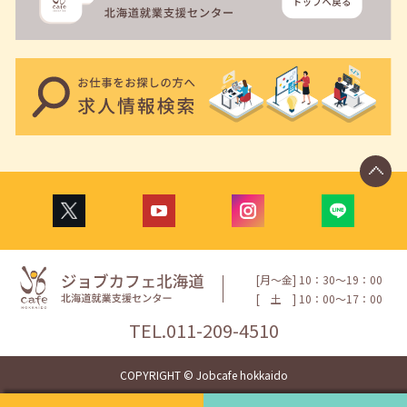
[月〜金] 10：30〜19：00
[
土
] 10：00〜17：00
TEL.
011-209-4510
COPYRIGHT © Jobcafe hokkaido