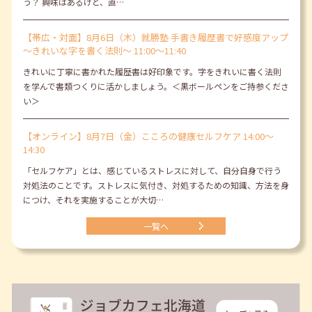
う？ 興味はあるけど、直…
【帯広・対面】8月6日（木）就勝塾 手書き履歴書で好感度アップ
～きれいな字を書く法則～ 11:00～11:40
きれいに丁寧に書かれた履歴書は好印象です。字をきれいに書く法則
を学んで書類つくりに活かしましょう。＜黒ボールペンをご持参くださ
い＞
【オンライン】8月7日（金）こころの健康セルフケア 14:00～
14:30
「セルフケア」とは、感じているストレスに対して、自分自身で行う
対処法のことです。ストレスに気付き、対処するための知識、方法を身
につけ、それを実施することが大切…
一覧へ