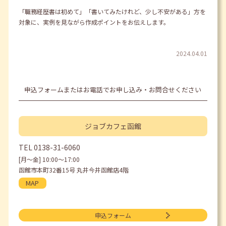
「職務経歴書は初めて」「書いてみたけれど、少し不安がある」方を
対象に、実例を見ながら作成ポイントをお伝えします。
2024.04.01
申込フォームまたはお電話でお申し込み・お問合せください
ジョブカフェ
函館
TEL
0138-31-6060
[月〜金] 10:00〜17:00
函館市本町32番15号 丸井今井函館店4階
MAP
申込フォーム