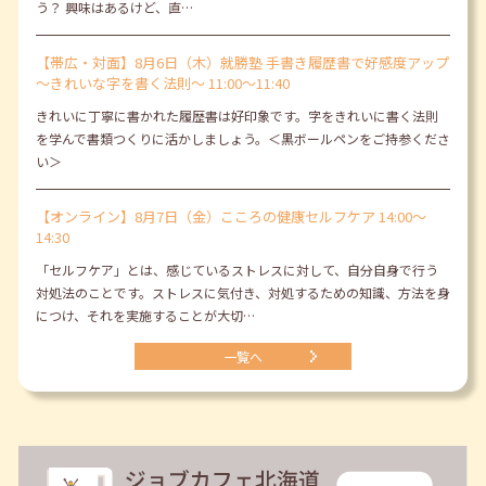
う？ 興味はあるけど、直…
【帯広・対面】8月6日（木）就勝塾 手書き履歴書で好感度アップ
～きれいな字を書く法則～ 11:00～11:40
きれいに丁寧に書かれた履歴書は好印象です。字をきれいに書く法則
を学んで書類つくりに活かしましょう。＜黒ボールペンをご持参くださ
い＞
【オンライン】8月7日（金）こころの健康セルフケア 14:00～
14:30
「セルフケア」とは、感じているストレスに対して、自分自身で行う
対処法のことです。ストレスに気付き、対処するための知識、方法を身
につけ、それを実施することが大切…
一覧へ