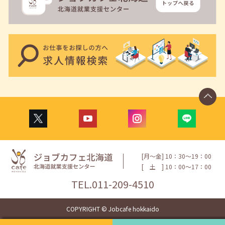
[月〜金] 10：30〜19：00
[
土
] 10：00〜17：00
TEL.
011-209-4510
COPYRIGHT © Jobcafe hokkaido