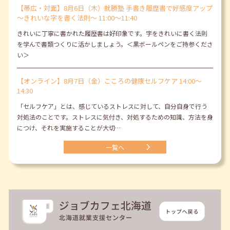
【帯広・対面】8月6日（木）就勝塾 手書き履歴書で好感度アップ
～きれいな字を書く法則～ 11:00～11:40
きれいに丁寧に書かれた履歴書は好印象です。字をきれいに書く法則
を学んで書類つくりに活かしましょう。＜黒ボールペンをご持参くださ
い＞
【オンライン】8月7日（金）こころの健康セルフケア 14:00～
14:30
「セルフケア」とは、感じているストレスに対して、自分自身で行う
対処法のことです。ストレスに気付き、対処するための知識、方法を身
につけ、それを実施することが大切…
一覧へ