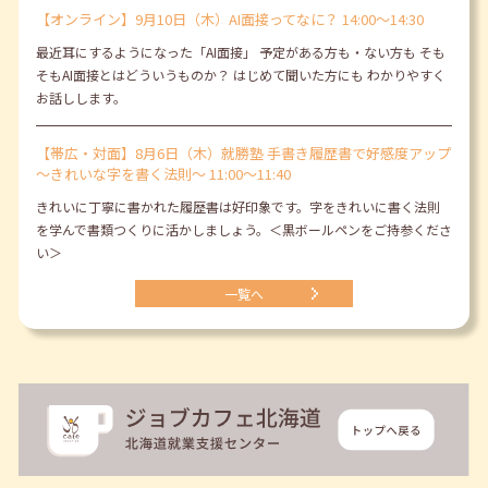
【オンライン】9月10日（木）AI面接ってなに？ 14:00～14:30
最近耳にするようになった「AI面接」 予定がある方も・ない方も そも
そもAI面接とはどういうものか？ はじめて聞いた方にも わかりやすく
お話しします。
【帯広・対面】8月6日（木）就勝塾 手書き履歴書で好感度アップ
～きれいな字を書く法則～ 11:00～11:40
きれいに丁寧に書かれた履歴書は好印象です。字をきれいに書く法則
を学んで書類つくりに活かしましょう。＜黒ボールペンをご持参くださ
い＞
一覧へ