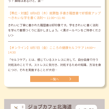
う？ 興味はあるけど、直…
【帯広・対面】8月6日（木）就勝塾 手書き履歴書で好感度アップ
～きれいな字を書く法則～ 11:00～11:40
きれいに丁寧に書かれた履歴書は好印象です。字をきれいに書く法則
を学んで書類つくりに活かしましょう。＜黒ボールペンをご持参くださ
い＞
【オンライン】8月7日（金）こころの健康セルフケア 14:00～
14:30
「セルフケア」とは、感じているストレスに対して、自分自身で行う
対処法のことです。ストレスに気付き、対処するための知識、方法を身
につけ、それを実施することが大切…
一覧へ