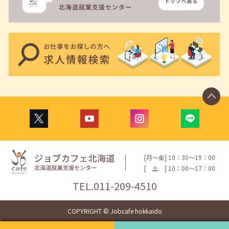
[月〜金] 10：30〜19：00
[
土
] 10：00〜17：00
TEL.
011-209-4510
COPYRIGHT © Jobcafe hokkaido