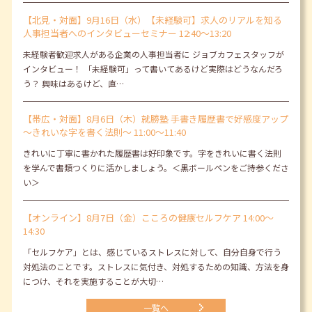
【北見・対面】9月16日（水）【未経験可】求人のリアルを知る
人事担当者へのインタビューセミナー 12:40～13:20
未経験者歓迎求人がある企業の人事担当者に ジョブカフェスタッフが
インタビュー！ 「未経験可」って書いてあるけど実際はどうなんだろ
う？ 興味はあるけど、直…
【帯広・対面】8月6日（木）就勝塾 手書き履歴書で好感度アップ
～きれいな字を書く法則～ 11:00～11:40
きれいに丁寧に書かれた履歴書は好印象です。字をきれいに書く法則
を学んで書類つくりに活かしましょう。＜黒ボールペンをご持参くださ
い＞
【オンライン】8月7日（金）こころの健康セルフケア 14:00～
14:30
「セルフケア」とは、感じているストレスに対して、自分自身で行う
対処法のことです。ストレスに気付き、対処するための知識、方法を身
につけ、それを実施することが大切…
一覧へ