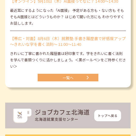
【オンライン】9月10日（木）AI面接ってなに？ 14:00～14:30
最近耳にするようになった「AI面接」 予定がある方も・ない方も そも
そもAI面接とはどういうものか？ はじめて聞いた方にも わかりやすく
お話しします。
【帯広・対面】8月6日（木）就勝塾 手書き履歴書で好感度アップ
～きれいな字を書く法則～ 11:00～11:40
きれいに丁寧に書かれた履歴書は好印象です。字をきれいに書く法則
を学んで書類つくりに活かしましょう。＜黒ボールペンをご持参くださ
い＞
一覧へ