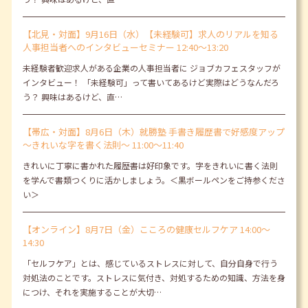
【北見・対面】9月16日（水）【未経験可】求人のリアルを知る
人事担当者へのインタビューセミナー 12:40～13:20
未経験者歓迎求人がある企業の人事担当者に ジョブカフェスタッフが
インタビュー！ 「未経験可」って書いてあるけど実際はどうなんだろ
う？ 興味はあるけど、直…
【帯広・対面】8月6日（木）就勝塾 手書き履歴書で好感度アップ
～きれいな字を書く法則～ 11:00～11:40
きれいに丁寧に書かれた履歴書は好印象です。字をきれいに書く法則
を学んで書類つくりに活かしましょう。＜黒ボールペンをご持参くださ
い＞
【オンライン】8月7日（金）こころの健康セルフケア 14:00～
14:30
「セルフケア」とは、感じているストレスに対して、自分自身で行う
対処法のことです。ストレスに気付き、対処するための知識、方法を身
につけ、それを実施することが大切…