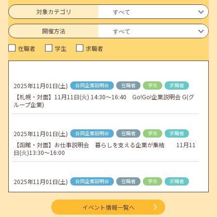
6月のセミナー情報を公開いたしました。
対象カテゴリ
2026年05月01日(金)
jobcafeからのお知らせ
開催方法
連休前後（ゴールデンウィーク）のメールキャリア・アドバイス対応
在職者
学生
求職者
についてのお知らせ
2026年04月25日(土)
jobcafeからのお知らせ
5月のセミナー情報を公開いたしました。
2025年11月01日(土)
合同企業説明会
在職者
学生
求職者
【札幌・対面】11月11日(火) 14:30～16:40 Go!Go!企業説明会 G(グ
2026年04月02日(木)
jobcafeからのお知らせ
ループ企業)
ゴールデンウィーク期間中のご利用について
2025年11月01日(土)
合同企業説明会
在職者
学生
求職者
【函館・対面】お仕事説明会 暮らしを支える企業が集結 11月11
日(火)13:30～16:00
2025年11月01日(土)
合同企業説明会
在職者
学生
求職者
【函館・対面】企業交流会 企業と出会うフリートークイベント 11
月20日(木)13:30～16:00
イベント情報一覧へ