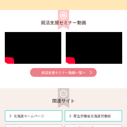
2025年11月01日(土)
合同企業説明会
在職者
学生
求職者
【札幌・対面】11月21日(金) 14:00～16:30 Go!Go!企業説明会
就活支援セミナー動画
2025年11月01日(土)
セミナー
学生
【学生就活応援】11月7日（金）職業興味検査（VPI） 17:00～18:30
2025年11月01日(土)
セミナー
在職者
学生
求職者
【帯広・対面】11月10日（月）就勝塾 手書き履歴書で好感度アップ～
きれいな字を書く法則～ 11:00～11:40
就活支援セミナー動画一覧へ
2025年11月01日(土)
セミナー
在職者
学生
求職者
【北見・対面】11月11日（火）就勝塾 再確認！大人の面接マナー
13:30～14:30
関連サイト
2025年11月01日(土)
セミナー
在職者
学生
求職者
北海道ホームページ
厚生労働省
北海道労働局
【函館・対面】11月12日（水）就勝塾 うまく伝えたい！自分の気持ち
～よりよい人間関係のために～ 13:30～14:30