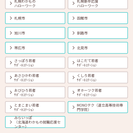
札幌わかもの
札幌新卒応援
ハローワーク
ハローワーク
2025年11月01日(土)
セミナー
在職者
学生
求職者
札幌市
函館市
【釧路・対面】11月12日（水）就勝塾 自己分析 13:30~14:30
旭川市
釧路市
2025年11月01日(土)
セミナー
在職者
学生
求職者
【オンライン】11月14日（金）いまさら聞けない！ビジネスマナー
帯広市
北見市
14:00～14:30
さっぽろ若者
はこだて若者
ｻﾎﾟｰﾄｽﾃｰｼｮﾝ
ｻﾎﾟｰﾄｽﾃｰｼｮﾝ
2025年11月01日(土)
セミナー
在職者
学生
求職者
【帯広・対面】11月17日（月）就勝塾 自己分析 ～自分を知って就職活
あさひかわ若者
くしろ若者
動～ 14:00～14:40
ｻﾎﾟｰﾄｽﾃｰｼｮﾝ
ｻﾎﾟｰﾄｽﾃｰｼｮﾝ
おびひろ若者
オホーツク若者
ｻﾎﾟｰﾄｽﾃｰｼｮﾝ
ｻﾎﾟｰﾄｽﾃｰｼｮﾝ
2025年11月01日(土)
セミナー
在職者
学生
求職者
【オンライン】11月18日（火）本番であわてない！面接対策 14:00～
とまこまい若者
MONOテク（道立高等技術専
14:30
ｻﾎﾟｰﾄｽﾃｰｼｮﾝ
門学院）
みらいっぽ
（北海道わかもの就職応援セ
2025年11月01日(土)
セミナー
在職者
学生
求職者
ンター）
【北見・対面】11月20日（木）就勝塾 自己分析から自己PRを探ろ