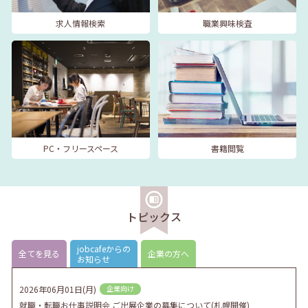
求人情報検索
職業興味検査
PC・フリースペース
書籍閲覧
トピックス
jobcafeからの
全てを見る
企業の方へ
お知らせ
2026年06月01日(月)
企業向け
就職・転職お仕事説明会 ご出展企業の募集について(札幌開催)