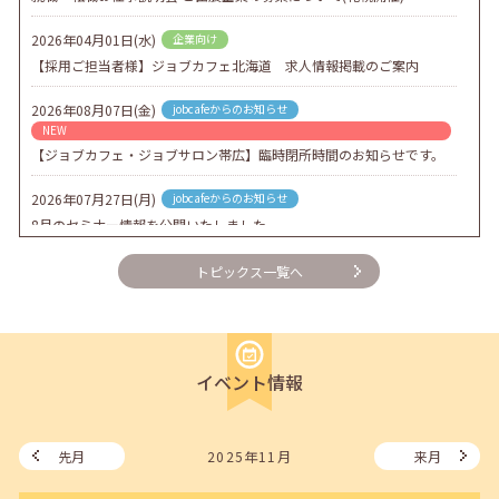
2026年04月01日(水)
企業向け
【採用ご担当者様】ジョブカフェ北海道 求人情報掲載のご案内
2026年08月07日(金)
jobcafeからのお知らせ
NEW
【ジョブカフェ・ジョブサロン帯広】臨時閉所時間のお知らせです。
2026年07月27日(月)
jobcafeからのお知らせ
8月のセミナー情報を公開いたしました。
2026年07月01日(水)
企業向け
トピックス一覧へ
企業様向けセミナー「現場を巻き込む！人事のための『越境人材育
成』３ステップ」
2026年06月26日(金)
jobcafeからのお知らせ
イベント情報
7月のセミナー情報を公開いたしました。
2026年06月03日(水)
jobcafeからのお知らせ
メールカウンセリング、就職決定報告フォーム復旧いたしました。
先月
2025年11月
来月
2026年05月25日(月)
jobcafeからのお知らせ