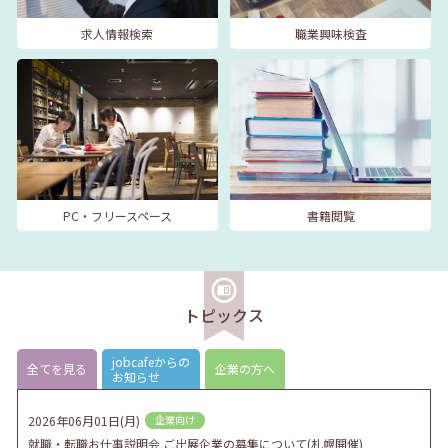
求人情報検索
職業興味検査
PC・フリースペース
書籍閲覧
トピックス
jobcafeからの
全てを見る
企業の方へ
お知らせ
2026年06月01日(月)
企業向け
就職・転職お仕事説明会 ご出展企業の募集について(札幌開催)