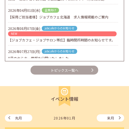
2026年04月01日(水)
企業向け
【採用ご担当者様】ジョブカフェ北海道 求人情報掲載のご案内
2026年08月07日(金)
jobcafeからのお知らせ
NEW
【ジョブカフェ・ジョブサロン帯広】臨時閉所時間のお知らせです。
2026年07月27日(月)
jobcafeからのお知らせ
8月のセミナー情報を公開いたしました。
2026年07月01日(水)
企業向け
トピックス一覧へ
企業様向けセミナー「現場を巻き込む！人事のための『越境人材育
成』３ステップ」
2026年06月26日(金)
jobcafeからのお知らせ
イベント情報
7月のセミナー情報を公開いたしました。
2026年06月03日(水)
jobcafeからのお知らせ
メールカウンセリング、就職決定報告フォーム復旧いたしました。
先月
2026年01月
来月
2026年05月25日(月)
jobcafeからのお知らせ