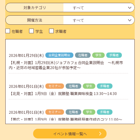
6月のセミナー情報を公開いたしました。
対象カテゴリ
2026年05月01日(金)
jobcafeからのお知らせ
開催方法
連休前後（ゴールデンウィーク）のメールキャリア・アドバイス対応
在職者
学生
求職者
についてのお知らせ
2026年04月25日(土)
jobcafeからのお知らせ
5月のセミナー情報を公開いたしました。
2026年01月29日(木)
合同企業説明会
在職者
学生
求職者
【札幌・対面】1月29日(木)ジョブカフェ合同企業説明会 ～札幌市
2026年04月02日(木)
jobcafeからのお知らせ
内・近郊の地域密着企業20社が参加予定～
ゴールデンウィーク期間中のご利用について
2026年01月01日(木)
セミナー
在職者
学生
求職者
【北見・対面】1月9日（金）就勝塾 職業興味検査 13:30～14:30
2026年01月01日(木)
セミナー
在職者
学生
求職者
【帯広・対面】1月9日（金）就勝塾 職務経歴書作成のコツ 11:00～
11:40
イベント情報一覧へ