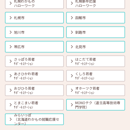
札幌わかもの
札幌新卒応援
ハローワーク
ハローワーク
2026年01月01日(木)
セミナー
在職者
学生
求職者
札幌市
函館市
【オンライン】1月23日（金）自己分析で見つけるあなたの強み！
14:00～14:30
旭川市
釧路市
2026年01月01日(木)
セミナー
在職者
学生
求職者
帯広市
北見市
【オンライン】1月27日（火）どんな場面でも使える！好印象を与える
シンプルな方法 14:00～14:30
さっぽろ若者
はこだて若者
ｻﾎﾟｰﾄｽﾃｰｼｮﾝ
ｻﾎﾟｰﾄｽﾃｰｼｮﾝ
あさひかわ若者
くしろ若者
2026年01月01日(木)
セミナー
在職者
学生
求職者
ｻﾎﾟｰﾄｽﾃｰｼｮﾝ
ｻﾎﾟｰﾄｽﾃｰｼｮﾝ
【札幌・対面】1月28日（水）「伝わる職務経歴書」を作ろう！
14:00～15:00
おびひろ若者
オホーツク若者
ｻﾎﾟｰﾄｽﾃｰｼｮﾝ
ｻﾎﾟｰﾄｽﾃｰｼｮﾝ
とまこまい若者
MONOテク（道立高等技術専
2026年01月01日(木)
セミナー
在職者
学生
求職者
ｻﾎﾟｰﾄｽﾃｰｼｮﾝ
門学院）
【函館・対面】1月28日（水）就勝塾 こころの健康セルフケア 13:30
～14:30
みらいっぽ
（北海道わかもの就職応援セ
ンター）