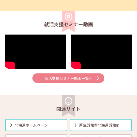
2026年01月01日(木)
セミナー
在職者
学生
求職者
【釧路・対面】1月13日（火）就勝塾 応募書類の書き方 13:30～
14:30
就活支援セミナー動画
2026年01月01日(木)
セミナー
在職者
学生
求職者
【函館・対面】1月15日（木）就勝塾 うまく伝えたい！自分の気持ち
～よりよい人間関係のために～ 13:30～14:30
2026年01月01日(木)
セミナー
在職者
学生
求職者
【帯広・対面】1月16日（金）就勝塾 面接のマナーと答え方のポイン
ト 14:00～14:40
就活支援セミナー動画一覧へ
2026年01月01日(木)
セミナー
在職者
学生
求職者
【北見・対面】1月20日（火）就勝塾 コミュニケーションUP！伝え
る・伝わる 表現力 13:30～14:30
関連サイト
2026年01月01日(木)
セミナー
在職者
学生
求職者
北海道ホームページ
厚生労働省
北海道労働局
【オンライン】1月21日（水）答えは”自分の中”にある！やりたいこと
の見つけ方 14:00～14:30