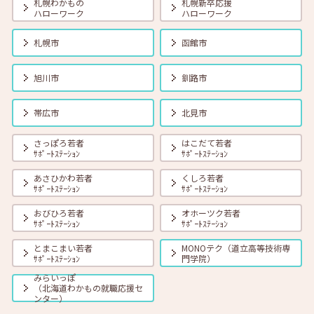
札幌わかもの
札幌新卒応援
ハローワーク
ハローワーク
2025年03月01日(土)
セミナー
在職者
学生
求職者
札幌市
函館市
【オンライン】3月18日（火）就職活動のススメ方 14:00～14:30
旭川市
釧路市
2025年03月01日(土)
セミナー
在職者
学生
求職者
帯広市
北見市
【帯広・対面】3月18日（火）就勝塾 志望動機と自己PRのポイン
ト 14:00～14:40
さっぽろ若者
はこだて若者
ｻﾎﾟｰﾄｽﾃｰｼｮﾝ
ｻﾎﾟｰﾄｽﾃｰｼｮﾝ
2025年03月01日(土)
セミナー
在職者
学生
求職者
あさひかわ若者
くしろ若者
【函館・対面】3月19日（水）就勝塾 「就活ストレス４つの解消法」
ｻﾎﾟｰﾄｽﾃｰｼｮﾝ
ｻﾎﾟｰﾄｽﾃｰｼｮﾝ
13:30～14:30
おびひろ若者
オホーツク若者
ｻﾎﾟｰﾄｽﾃｰｼｮﾝ
ｻﾎﾟｰﾄｽﾃｰｼｮﾝ
2025年03月01日(土)
セミナー
在職者
学生
求職者
とまこまい若者
MONOテク（道立高等技術専
【北見・対面】3月19日（水）就勝塾 自分を知る「４つのタイプ」
ｻﾎﾟｰﾄｽﾃｰｼｮﾝ
門学院）
（基本編） 13:30 ～ 14:30
みらいっぽ
（北海道わかもの就職応援セ
ンター）
2025年03月01日(土)
セミナー
在職者
学生
求職者