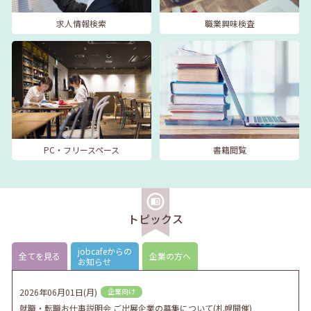
求人情報検索
職業興味検査
PC・フリースペース
書籍閲覧
トピックス
jobcafeからの
全てを見る
企業の方へ
お知らせ
2026年06月01日(月)
企業向け
就職・転職お仕事説明会 ご出展企業の募集について(札幌開催)