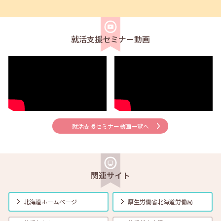
2025年03月01日(土)
セミナー
在職者
学生
求職者
【函館・対面】3月5日（水）就勝塾 「採用につながる応募書類の書
き方」13:30～14:30
就活支援セミナー動画
2025年03月01日(土)
セミナー
在職者
学生
求職者
【釧路・対面】3月5日（水）就勝塾 ビジネスマナー～入社に備えて
～ 13:30～15:00
2025年03月01日(土)
セミナー
在職者
学生
求職者
【北見・対面】3月7日（金）就勝塾 「職業興味検査」 13:30～
14:30
就活支援セミナー動画一覧へ
2025年03月01日(土)
セミナー
在職者
学生
求職者
【札幌・対面】3月12日（水）面接力UP！本番で役立つ面接練習
11:00～11:45
関連サイト
2025年03月01日(土)
セミナー
在職者
学生
求職者
北海道ホームページ
厚生労働省
北海道労働局
【北見・対面】3月13日（木）就勝塾 「落ち込んだ気分をコントロー
ルする方法」 13:30～14:30