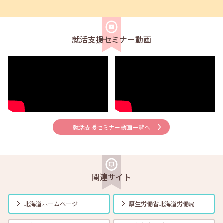
2026年08月02日(日)
セミナー
在職者
求職者
【北見・対面】9月16日（水）【未経験可】求人のリアルを知る人事担
当者へのインタビューセミナー 12:40～13:20
就活支援セミナー動画
2026年08月01日(土)
セミナー
在職者
学生
求職者
【帯広・対面】8月6日（木）就勝塾 手書き履歴書で好感度アップ～き
れいな字を書く法則～ 11:00～11:40
2026年08月01日(土)
セミナー
在職者
学生
求職者
【オンライン】8月7日（金）こころの健康セルフケア 14:00～14:30
就活支援セミナー動画一覧へ
2026年08月01日(土)
セミナー
在職者
学生
求職者
【オンライン】8月13日（木）就職活動のススメ方 14:00～14:30
関連サイト
2026年08月01日(土)
セミナー
在職者
学生
求職者
北海道ホームページ
厚生労働省
北海道労働局
【帯広・対面】8月17日（月）就勝塾 自己分析 ～自分を知って就職活
動～ 14:00～14:40