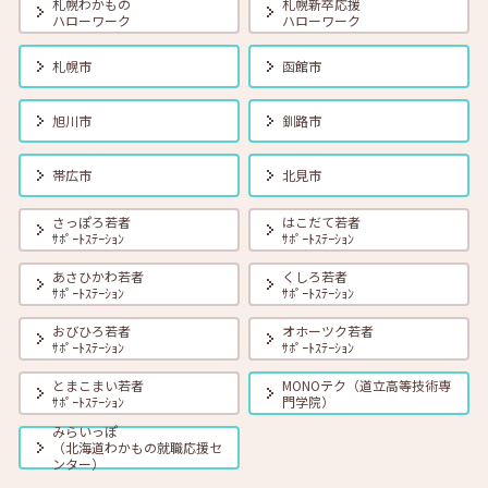
札幌わかもの
札幌新卒応援
ハローワーク
ハローワーク
2026年08月01日(土)
セミナー
在職者
学生
求職者
札幌市
函館市
【オンライン】8月18日（火） 転職前に知っておきたい「部下力」ア
ップセミナー～新しい職場で無理なくキャッチアップするためのコミ
ュニケーション術～ 14:00～14:45 定員40名
旭川市
釧路市
2026年08月01日(土)
セミナー
在職者
学生
求職者
帯広市
北見市
【函館・対面】8月19日（水）就勝塾 タイプ別「対人ストレス」を減
らす方法 13:30～14:30
さっぽろ若者
はこだて若者
ｻﾎﾟｰﾄｽﾃｰｼｮﾝ
ｻﾎﾟｰﾄｽﾃｰｼｮﾝ
あさひかわ若者
くしろ若者
2026年08月01日(土)
セミナー
在職者
学生
求職者
ｻﾎﾟｰﾄｽﾃｰｼｮﾝ
ｻﾎﾟｰﾄｽﾃｰｼｮﾝ
【釧路・対面】8月20日（木）就勝塾 いまさら聞けないビジネスマナ
ー 13:30～14:30
おびひろ若者
オホーツク若者
ｻﾎﾟｰﾄｽﾃｰｼｮﾝ
ｻﾎﾟｰﾄｽﾃｰｼｮﾝ
とまこまい若者
MONOテク（道立高等技術専
2026年08月01日(土)
セミナー
在職者
学生
求職者
ｻﾎﾟｰﾄｽﾃｰｼｮﾝ
門学院）
【オンライン】8月20日（木）ビジネスコミュニケーション 報・連・
相 14:00～14:30
みらいっぽ
（北海道わかもの就職応援セ
ンター）