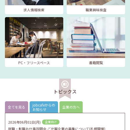
求人情報検索
職業興味検査
PC・フリースペース
書籍閲覧
トピックス
jobcafeからの
全てを見る
企業の方へ
お知らせ
2026年06月01日(月)
企業向け
就職・転職お仕事説明会 ご出展企業の募集について(札幌開催)