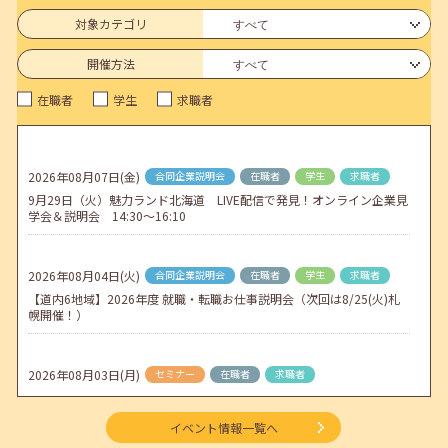
連休前後（ゴールデンウィーク）のメールキャリア・アドバイス対応
についてのお知らせ
対象カテゴリ
2026年04月25日(土)
jobcafeからのお知らせ
開催方法
5月のセミナー情報を公開いたしました。
在職者
学生
求職者
2026年04月02日(木)
jobcafeからのお知らせ
ゴールデンウィーク期間中のご利用について
2026年08月07日(金)
合同企業説明会
在職者
学生
求職者
2026年04月01日(水)
jobcafeからのお知らせ
9月29日（火）魅力ランド北海道 LIVE配信で発見！オンライン企業見
地方拠点臨時閉所のお知らせ
学会＆説明会 14:30～16:10
2026年08月04日(火)
合同企業説明会
在職者
学生
求職者
【道内6地域】2026年度 就職・転職お仕事説明会（次回は8/25(火)札
幌開催！）
2026年08月03日(月)
セミナー
在職者
求職者
【函館・対面】9月4日（金）【未経験可】求人のリアルを知る人事担
当者へのインタビューセミナー 12:50～13:20
イベント情報一覧へ