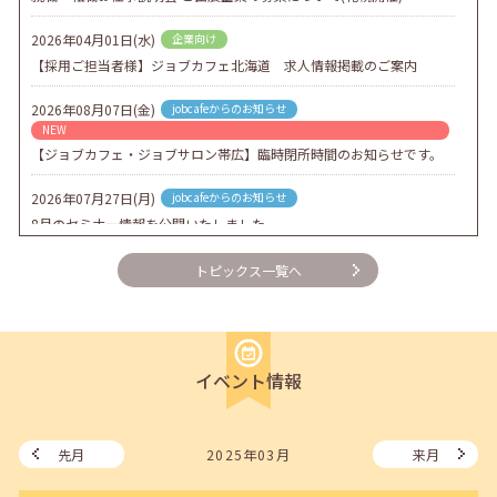
2026年04月01日(水)
企業向け
【採用ご担当者様】ジョブカフェ北海道 求人情報掲載のご案内
2026年08月07日(金)
jobcafeからのお知らせ
NEW
【ジョブカフェ・ジョブサロン帯広】臨時閉所時間のお知らせです。
2026年07月27日(月)
jobcafeからのお知らせ
8月のセミナー情報を公開いたしました。
2026年07月01日(水)
企業向け
トピックス一覧へ
企業様向けセミナー「現場を巻き込む！人事のための『越境人材育
成』３ステップ」
2026年06月26日(金)
jobcafeからのお知らせ
イベント情報
7月のセミナー情報を公開いたしました。
2026年06月03日(水)
jobcafeからのお知らせ
メールカウンセリング、就職決定報告フォーム復旧いたしました。
先月
2025年03月
来月
2026年05月25日(月)
jobcafeからのお知らせ