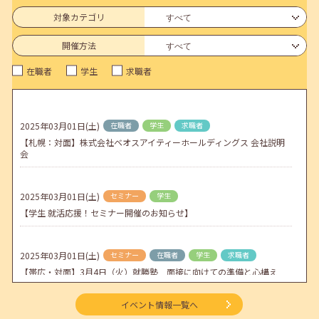
6月のセミナー情報を公開いたしました。
対象カテゴリ
2026年05月01日(金)
jobcafeからのお知らせ
開催方法
連休前後（ゴールデンウィーク）のメールキャリア・アドバイス対応
在職者
学生
求職者
についてのお知らせ
2026年04月25日(土)
jobcafeからのお知らせ
5月のセミナー情報を公開いたしました。
2025年03月01日(土)
在職者
学生
求職者
【札幌：対面】株式会社ベオスアイティーホールディングス 会社説明
2026年04月02日(木)
jobcafeからのお知らせ
会
ゴールデンウィーク期間中のご利用について
2025年03月01日(土)
セミナー
学生
【学生 就活応援！セミナー開催のお知らせ】
2025年03月01日(土)
セミナー
在職者
学生
求職者
【帯広・対面】3月4日（火）就勝塾 面接に向けての準備と心構え
11:00～11:40
イベント情報一覧へ