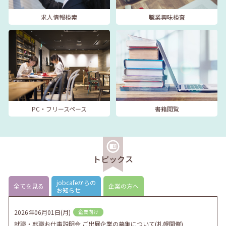
求人情報検索
職業興味検査
PC・フリースペース
書籍閲覧
トピックス
jobcafeからの
全てを見る
企業の方へ
お知らせ
2026年06月01日(月)
企業向け
就職・転職お仕事説明会 ご出展企業の募集について(札幌開催)