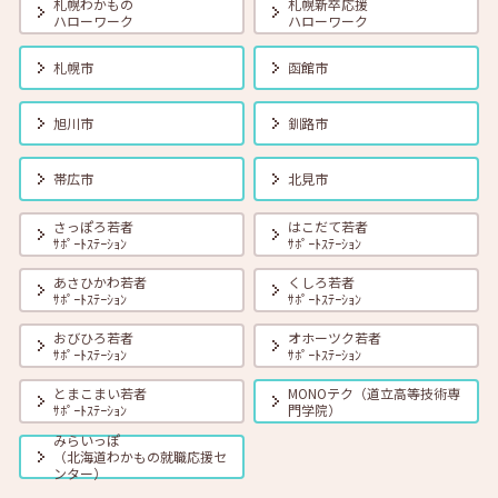
札幌わかもの
札幌新卒応援
ハローワーク
ハローワーク
2025年03月01日(土)
セミナー
在職者
学生
求職者
札幌市
函館市
【オンライン】3月18日（火）就職活動のススメ方 14:00～14:30
旭川市
釧路市
2025年03月01日(土)
セミナー
在職者
学生
求職者
帯広市
北見市
【帯広・対面】3月18日（火）就勝塾 志望動機と自己PRのポイン
ト 14:00～14:40
さっぽろ若者
はこだて若者
ｻﾎﾟｰﾄｽﾃｰｼｮﾝ
ｻﾎﾟｰﾄｽﾃｰｼｮﾝ
2025年03月01日(土)
セミナー
在職者
学生
求職者
あさひかわ若者
くしろ若者
【函館・対面】3月19日（水）就勝塾 「就活ストレス４つの解消法」
ｻﾎﾟｰﾄｽﾃｰｼｮﾝ
ｻﾎﾟｰﾄｽﾃｰｼｮﾝ
13:30～14:30
おびひろ若者
オホーツク若者
ｻﾎﾟｰﾄｽﾃｰｼｮﾝ
ｻﾎﾟｰﾄｽﾃｰｼｮﾝ
2025年03月01日(土)
セミナー
在職者
学生
求職者
とまこまい若者
MONOテク（道立高等技術専
【北見・対面】3月19日（水）就勝塾 自分を知る「４つのタイプ」
ｻﾎﾟｰﾄｽﾃｰｼｮﾝ
門学院）
（基本編） 13:30 ～ 14:30
みらいっぽ
（北海道わかもの就職応援セ
ンター）
2025年03月01日(土)
セミナー
在職者
学生
求職者