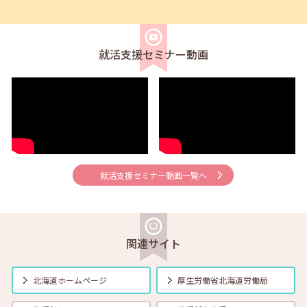
2025年03月01日(土)
セミナー
在職者
学生
求職者
【函館・対面】3月5日（水）就勝塾 「採用につながる応募書類の書
き方」13:30～14:30
就活支援セミナー動画
2025年03月01日(土)
セミナー
在職者
学生
求職者
【釧路・対面】3月5日（水）就勝塾 ビジネスマナー～入社に備えて
～ 13:30～15:00
2025年03月01日(土)
セミナー
在職者
学生
求職者
【北見・対面】3月7日（金）就勝塾 「職業興味検査」 13:30～
14:30
就活支援セミナー動画一覧へ
2025年03月01日(土)
セミナー
在職者
学生
求職者
【札幌・対面】3月12日（水）面接力UP！本番で役立つ面接練習
11:00～11:45
関連サイト
2025年03月01日(土)
セミナー
在職者
学生
求職者
北海道ホームページ
厚生労働省
北海道労働局
【北見・対面】3月13日（木）就勝塾 「落ち込んだ気分をコントロー
ルする方法」 13:30～14:30