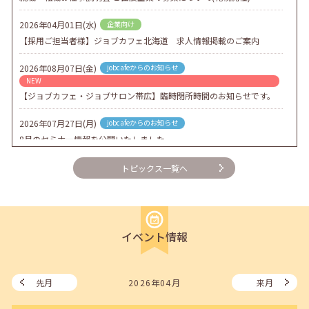
2026年04月01日(水)
企業向け
【採用ご担当者様】ジョブカフェ北海道 求人情報掲載のご案内
2026年08月07日(金)
jobcafeからのお知らせ
NEW
【ジョブカフェ・ジョブサロン帯広】臨時閉所時間のお知らせです。
2026年07月27日(月)
jobcafeからのお知らせ
8月のセミナー情報を公開いたしました。
2026年07月01日(水)
企業向け
トピックス一覧へ
企業様向けセミナー「現場を巻き込む！人事のための『越境人材育
成』３ステップ」
2026年06月26日(金)
jobcafeからのお知らせ
イベント情報
7月のセミナー情報を公開いたしました。
2026年06月03日(水)
jobcafeからのお知らせ
メールカウンセリング、就職決定報告フォーム復旧いたしました。
先月
2026年04月
来月
2026年05月25日(月)
jobcafeからのお知らせ