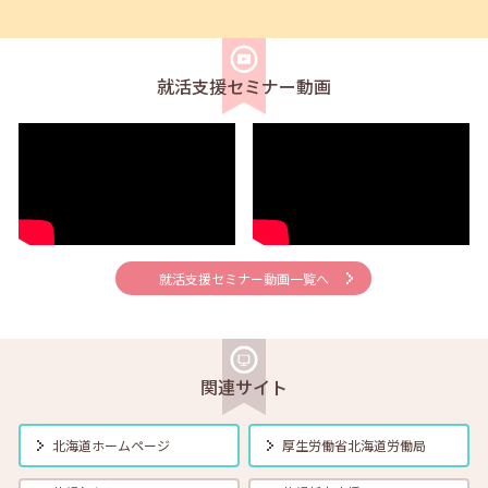
2026年04月01日(水)
セミナー
在職者
学生
求職者
【オンライン】4月21日（火）新しいしごと覚えのコツ 14:00～14:30
就活支援セミナー動画
2026年04月01日(水)
セミナー
在職者
学生
求職者
【帯広・対面】4月22日（水）就勝塾 会話力アップ～こんな時のビジ
ネス会話～ 11:00～11:40
2026年04月01日(水)
セミナー
在職者
学生
求職者
【オンライン】4月23日（木）就職活動のススメ方 14:00～14:30
就活支援セミナー動画一覧へ
2026年04月01日(水)
セミナー
在職者
学生
求職者
【釧路・対面】4月24日（金）就勝塾 応募書類の書き方 13:30～14:30
関連サイト
2026年04月01日(水)
セミナー
在職者
学生
求職者
【函館・対面】4月27日（月）就勝塾 自己分析・自分を振り返ってみ
北海道ホームページ
厚生労働省
北海道労働局
よう！ 13:30～14:30