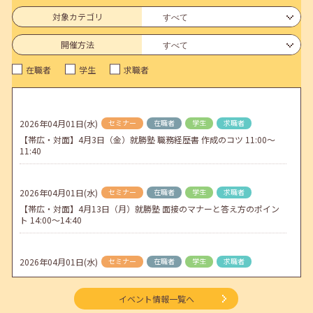
6月のセミナー情報を公開いたしました。
対象カテゴリ
2026年05月01日(金)
jobcafeからのお知らせ
開催方法
連休前後（ゴールデンウィーク）のメールキャリア・アドバイス対応
在職者
学生
求職者
についてのお知らせ
2026年04月25日(土)
jobcafeからのお知らせ
5月のセミナー情報を公開いたしました。
2026年04月01日(水)
セミナー
在職者
学生
求職者
【帯広・対面】4月3日（金）就勝塾 職務経歴書 作成のコツ 11:00～
2026年04月02日(木)
jobcafeからのお知らせ
11:40
ゴールデンウィーク期間中のご利用について
2026年04月01日(水)
セミナー
在職者
学生
求職者
【帯広・対面】4月13日（月）就勝塾 面接のマナーと答え方のポイン
ト 14:00～14:40
2026年04月01日(水)
セミナー
在職者
学生
求職者
【オンライン】4月16日（木）ビジネスコミュニケーション 報・連・
相 14:00～14:30
イベント情報一覧へ