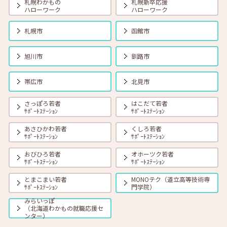
札幌わかもの
札幌新卒応援
ハローワーク
ハローワーク
札幌市
函館市
旭川市
釧路市
帯広市
北見市
さっぽろ若者
はこだて若者
ｻﾎﾟｰﾄｽﾃｰｼｮﾝ
ｻﾎﾟｰﾄｽﾃｰｼｮﾝ
あさひかわ若者
くしろ若者
ｻﾎﾟｰﾄｽﾃｰｼｮﾝ
ｻﾎﾟｰﾄｽﾃｰｼｮﾝ
おびひろ若者
オホーツク若者
ｻﾎﾟｰﾄｽﾃｰｼｮﾝ
ｻﾎﾟｰﾄｽﾃｰｼｮﾝ
とまこまい若者
MONOテク（道立高等技術専
ｻﾎﾟｰﾄｽﾃｰｼｮﾝ
門学院）
みらいっぽ
（北海道わかもの就職応援セ
ンター）