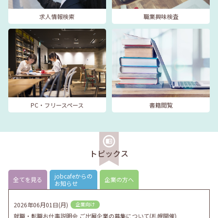
求人情報検索
職業興味検査
PC・フリースペース
書籍閲覧
トピックス
jobcafeからの
全てを見る
企業の方へ
お知らせ
2026年06月01日(月)
企業向け
就職・転職お仕事説明会 ご出展企業の募集について(札幌開催)