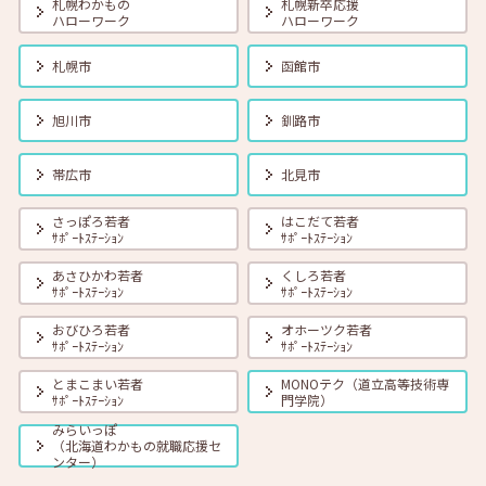
札幌わかもの
札幌新卒応援
ハローワーク
ハローワーク
2026年06月01日(月)
セミナー
在職者
学生
求職者
【帯広・対面】6月19日（金） 就勝塾 会話力アップ～アサーティブ・
札幌市
函館市
コミュニケーション～ 11:00～11:40
旭川市
釧路市
2026年06月01日(月)
セミナー
在職者
学生
求職者
【オンライン】6月23日（火）採用につながる応募書類の書き方 14:00
帯広市
北見市
～14:45
さっぽろ若者
はこだて若者
ｻﾎﾟｰﾄｽﾃｰｼｮﾝ
ｻﾎﾟｰﾄｽﾃｰｼｮﾝ
2026年06月01日(月)
セミナー
在職者
学生
求職者
【オンライン】6月25日（木）小さな夢からかなえてみよう 14:00～
あさひかわ若者
くしろ若者
14:30
ｻﾎﾟｰﾄｽﾃｰｼｮﾝ
ｻﾎﾟｰﾄｽﾃｰｼｮﾝ
おびひろ若者
オホーツク若者
ｻﾎﾟｰﾄｽﾃｰｼｮﾝ
ｻﾎﾟｰﾄｽﾃｰｼｮﾝ
とまこまい若者
MONOテク（道立高等技術専
ｻﾎﾟｰﾄｽﾃｰｼｮﾝ
門学院）
みらいっぽ
（北海道わかもの就職応援セ
ンター）