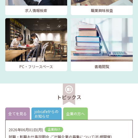
求人情報検索
職業興味検査
PC・フリースペース
書籍閲覧
トピックス
jobcafeからの
全てを見る
企業の方へ
お知らせ
2026年06月01日(月)
企業向け
就職・転職お仕事説明会 ご出展企業の募集について(札幌開催)