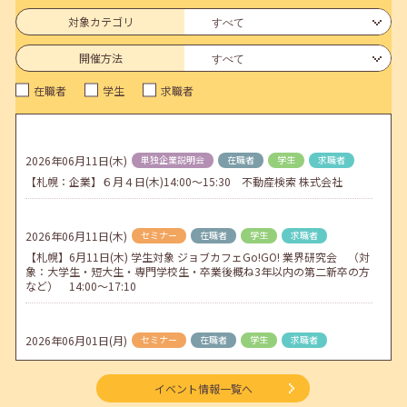
6月のセミナー情報を公開いたしました。
対象カテゴリ
2026年05月01日(金)
jobcafeからのお知らせ
開催方法
連休前後（ゴールデンウィーク）のメールキャリア・アドバイス対応
在職者
学生
求職者
についてのお知らせ
2026年04月25日(土)
jobcafeからのお知らせ
5月のセミナー情報を公開いたしました。
2026年06月11日(木)
単独企業説明会
在職者
学生
求職者
【札幌：企業】６月４日(木)14:00～15:30 不動産検索 株式会社
2026年04月02日(木)
jobcafeからのお知らせ
ゴールデンウィーク期間中のご利用について
2026年06月11日(木)
セミナー
在職者
学生
求職者
【札幌】6月11日(木) 学生対象 ジョブカフェGo!GO! 業界研究会 （対
象：大学生・短大生・専門学校生・卒業後概ね3年以内の第二新卒の方
など） 14:00～17:10
2026年06月01日(月)
セミナー
在職者
学生
求職者
【函館・対面】6月3日（水）就勝塾 就活ストレス解消法 13:30～14:30
イベント情報一覧へ