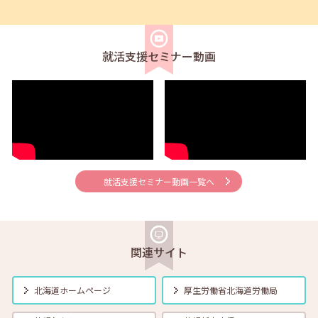
2026年06月01日(月)
セミナー
在職者
学生
求職者
【帯広・対面】6月5日（金）就勝塾 求人票の見方 11:00～11:40
就活支援セミナー動画
2026年06月01日(月)
セミナー
在職者
学生
求職者
【釧路・対面】6月12日（金）就勝塾 自己分析 13:30～14:30
2026年06月01日(月)
セミナー
在職者
学生
求職者
【オンライン】6月12日（金）就活ストレス４つの解消法 14:00～
14:30
就活支援セミナー動画一覧へ
2026年06月01日(月)
セミナー
在職者
学生
求職者
【帯広・対面】6月16日（火）就勝塾 志望動機と自己PRのポイント
14:00～14:40
関連サイト
2026年06月01日(月)
セミナー
在職者
学生
求職者
【函館・対面】6月17日（水）就勝塾 採用につながる応募書類の書き
北海道ホームページ
厚生労働省
北海道労働局
方 13:30～14:30