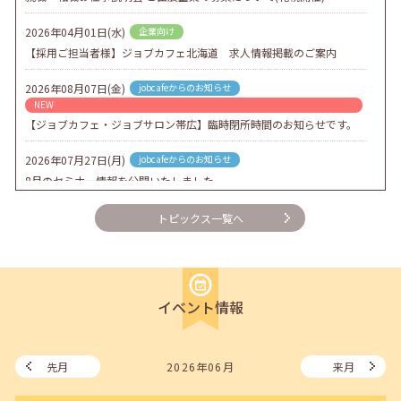
2026年04月01日(水)
企業向け
【採用ご担当者様】ジョブカフェ北海道 求人情報掲載のご案内
2026年08月07日(金)
jobcafeからのお知らせ
NEW
【ジョブカフェ・ジョブサロン帯広】臨時閉所時間のお知らせです。
2026年07月27日(月)
jobcafeからのお知らせ
8月のセミナー情報を公開いたしました。
2026年07月01日(水)
企業向け
トピックス一覧へ
企業様向けセミナー「現場を巻き込む！人事のための『越境人材育
成』３ステップ」
2026年06月26日(金)
jobcafeからのお知らせ
イベント情報
7月のセミナー情報を公開いたしました。
2026年06月03日(水)
jobcafeからのお知らせ
メールカウンセリング、就職決定報告フォーム復旧いたしました。
先月
2026年06月
来月
2026年05月25日(月)
jobcafeからのお知らせ