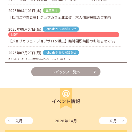
2026年04月01日(水)
企業向け
【採用ご担当者様】ジョブカフェ北海道 求人情報掲載のご案内
2026年08月07日(金)
jobcafeからのお知らせ
NEW
【ジョブカフェ・ジョブサロン帯広】臨時閉所時間のお知らせです。
2026年07月27日(月)
jobcafeからのお知らせ
8月のセミナー情報を公開いたしました。
2026年07月01日(水)
企業向け
トピックス一覧へ
企業様向けセミナー「現場を巻き込む！人事のための『越境人材育
成』３ステップ」
2026年06月26日(金)
jobcafeからのお知らせ
イベント情報
7月のセミナー情報を公開いたしました。
2026年06月03日(水)
jobcafeからのお知らせ
メールカウンセリング、就職決定報告フォーム復旧いたしました。
先月
2026年04月
来月
2026年05月25日(月)
jobcafeからのお知らせ