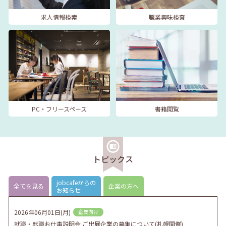
求人情報検索
職業興味検査
PC・フリースペース
書籍閲覧
トピックス
jobcafeからの
全てを見る
企業の方へ
お知らせ
2026年06月01日(月)
企業向け
就職・転職お仕事説明会 ご出展企業の募集について(札幌開催)