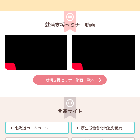
2026年04月01日(水)
セミナー
在職者
学生
求職者
【オンライン】4月21日（火）新しいしごと覚えのコツ 14:00～14:30
就活支援セミナー動画
2026年04月01日(水)
セミナー
在職者
学生
求職者
【帯広・対面】4月22日（水）就勝塾 会話力アップ～こんな時のビジ
ネス会話～ 11:00～11:40
2026年04月01日(水)
セミナー
在職者
学生
求職者
【オンライン】4月23日（木）就職活動のススメ方 14:00～14:30
就活支援セミナー動画一覧へ
2026年04月01日(水)
セミナー
在職者
学生
求職者
【釧路・対面】4月24日（金）就勝塾 応募書類の書き方 13:30～14:30
関連サイト
2026年04月01日(水)
セミナー
在職者
学生
求職者
【函館・対面】4月27日（月）就勝塾 自己分析・自分を振り返ってみ
北海道ホームページ
厚生労働省
北海道労働局
よう！ 13:30～14:30