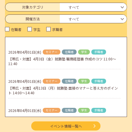
6月のセミナー情報を公開いたしました。
対象カテゴリ
2026年05月01日(金)
jobcafeからのお知らせ
開催方法
連休前後（ゴールデンウィーク）のメールキャリア・アドバイス対応
在職者
学生
求職者
についてのお知らせ
2026年04月25日(土)
jobcafeからのお知らせ
5月のセミナー情報を公開いたしました。
2026年04月01日(水)
セミナー
在職者
学生
求職者
【帯広・対面】4月3日（金）就勝塾 職務経歴書 作成のコツ 11:00～
2026年04月02日(木)
jobcafeからのお知らせ
11:40
ゴールデンウィーク期間中のご利用について
2026年04月01日(水)
セミナー
在職者
学生
求職者
【帯広・対面】4月13日（月）就勝塾 面接のマナーと答え方のポイン
ト 14:00～14:40
2026年04月01日(水)
セミナー
在職者
学生
求職者
【オンライン】4月16日（木）ビジネスコミュニケーション 報・連・
相 14:00～14:30
イベント情報一覧へ