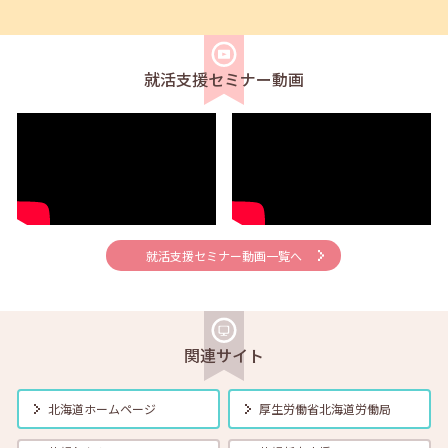
2026年06月01日(月)
セミナー
在職者
学生
求職者
【帯広・対面】6月5日（金）就勝塾 求人票の見方 11:00～11:40
就活支援セミナー動画
2026年06月01日(月)
セミナー
在職者
学生
求職者
【釧路・対面】6月12日（金）就勝塾 自己分析 13:30～14:30
2026年06月01日(月)
セミナー
在職者
学生
求職者
【オンライン】6月12日（金）就活ストレス４つの解消法 14:00～
14:30
就活支援セミナー動画一覧へ
2026年06月01日(月)
セミナー
在職者
学生
求職者
【帯広・対面】6月16日（火）就勝塾 志望動機と自己PRのポイント
14:00～14:40
関連サイト
2026年06月01日(月)
セミナー
在職者
学生
求職者
【函館・対面】6月17日（水）就勝塾 採用につながる応募書類の書き
北海道ホームページ
厚生労働省
北海道労働局
方 13:30～14:30