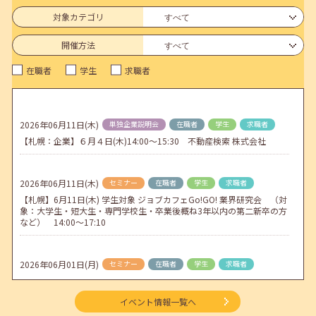
6月のセミナー情報を公開いたしました。
対象カテゴリ
2026年05月01日(金)
jobcafeからのお知らせ
開催方法
連休前後（ゴールデンウィーク）のメールキャリア・アドバイス対応
在職者
学生
求職者
についてのお知らせ
2026年04月25日(土)
jobcafeからのお知らせ
5月のセミナー情報を公開いたしました。
2026年06月11日(木)
単独企業説明会
在職者
学生
求職者
【札幌：企業】６月４日(木)14:00～15:30 不動産検索 株式会社
2026年04月02日(木)
jobcafeからのお知らせ
ゴールデンウィーク期間中のご利用について
2026年06月11日(木)
セミナー
在職者
学生
求職者
【札幌】6月11日(木) 学生対象 ジョブカフェGo!GO! 業界研究会 （対
象：大学生・短大生・専門学校生・卒業後概ね3年以内の第二新卒の方
など） 14:00～17:10
2026年06月01日(月)
セミナー
在職者
学生
求職者
【函館・対面】6月3日（水）就勝塾 就活ストレス解消法 13:30～14:30
イベント情報一覧へ