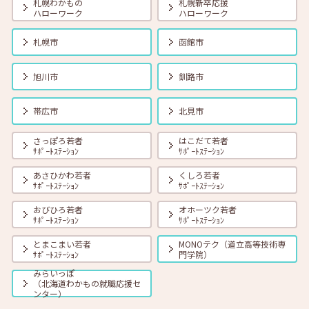
札幌わかもの
札幌新卒応援
ハローワーク
ハローワーク
2026年06月01日(月)
セミナー
在職者
学生
求職者
【帯広・対面】6月19日（金） 就勝塾 会話力アップ～アサーティブ・
札幌市
函館市
コミュニケーション～ 11:00～11:40
旭川市
釧路市
2026年06月01日(月)
セミナー
在職者
学生
求職者
【オンライン】6月23日（火）採用につながる応募書類の書き方 14:00
帯広市
北見市
～14:45
さっぽろ若者
はこだて若者
ｻﾎﾟｰﾄｽﾃｰｼｮﾝ
ｻﾎﾟｰﾄｽﾃｰｼｮﾝ
2026年06月01日(月)
セミナー
在職者
学生
求職者
【オンライン】6月25日（木）小さな夢からかなえてみよう 14:00～
あさひかわ若者
くしろ若者
14:30
ｻﾎﾟｰﾄｽﾃｰｼｮﾝ
ｻﾎﾟｰﾄｽﾃｰｼｮﾝ
おびひろ若者
オホーツク若者
ｻﾎﾟｰﾄｽﾃｰｼｮﾝ
ｻﾎﾟｰﾄｽﾃｰｼｮﾝ
とまこまい若者
MONOテク（道立高等技術専
ｻﾎﾟｰﾄｽﾃｰｼｮﾝ
門学院）
みらいっぽ
（北海道わかもの就職応援セ
ンター）