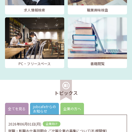
求人情報検索
職業興味検査
PC・フリースペース
書籍閲覧
トピックス
jobcafeからの
全てを見る
企業の方へ
お知らせ
2026年06月01日(月)
企業向け
就職・転職お仕事説明会 ご出展企業の募集について(札幌開催)