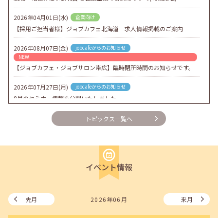
2026年04月01日(水)
企業向け
【採用ご担当者様】ジョブカフェ北海道 求人情報掲載のご案内
2026年08月07日(金)
jobcafeからのお知らせ
NEW
【ジョブカフェ・ジョブサロン帯広】臨時閉所時間のお知らせです。
2026年07月27日(月)
jobcafeからのお知らせ
8月のセミナー情報を公開いたしました。
2026年07月01日(水)
企業向け
トピックス一覧へ
企業様向けセミナー「現場を巻き込む！人事のための『越境人材育
成』３ステップ」
2026年06月26日(金)
jobcafeからのお知らせ
イベント情報
7月のセミナー情報を公開いたしました。
2026年06月03日(水)
jobcafeからのお知らせ
メールカウンセリング、就職決定報告フォーム復旧いたしました。
先月
2026年06月
来月
2026年05月25日(月)
jobcafeからのお知らせ