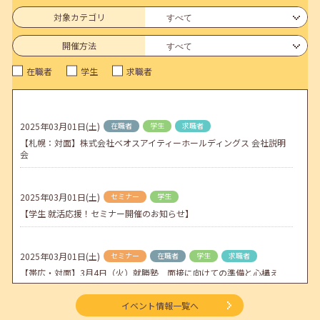
6月のセミナー情報を公開いたしました。
対象カテゴリ
2026年05月01日(金)
jobcafeからのお知らせ
開催方法
連休前後（ゴールデンウィーク）のメールキャリア・アドバイス対応
在職者
学生
求職者
についてのお知らせ
2026年04月25日(土)
jobcafeからのお知らせ
5月のセミナー情報を公開いたしました。
2025年03月01日(土)
在職者
学生
求職者
【札幌：対面】株式会社ベオスアイティーホールディングス 会社説明
2026年04月02日(木)
jobcafeからのお知らせ
会
ゴールデンウィーク期間中のご利用について
2025年03月01日(土)
セミナー
学生
【学生 就活応援！セミナー開催のお知らせ】
2025年03月01日(土)
セミナー
在職者
学生
求職者
【帯広・対面】3月4日（火）就勝塾 面接に向けての準備と心構え
11:00～11:40
イベント情報一覧へ