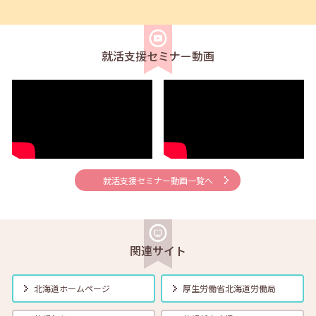
2025年03月01日(土)
セミナー
在職者
学生
求職者
【函館・対面】3月5日（水）就勝塾 「採用につながる応募書類の書
き方」13:30～14:30
就活支援セミナー動画
2025年03月01日(土)
セミナー
在職者
学生
求職者
【釧路・対面】3月5日（水）就勝塾 ビジネスマナー～入社に備えて
～ 13:30～15:00
2025年03月01日(土)
セミナー
在職者
学生
求職者
【北見・対面】3月7日（金）就勝塾 「職業興味検査」 13:30～
14:30
就活支援セミナー動画一覧へ
2025年03月01日(土)
セミナー
在職者
学生
求職者
【札幌・対面】3月12日（水）面接力UP！本番で役立つ面接練習
11:00～11:45
関連サイト
2025年03月01日(土)
セミナー
在職者
学生
求職者
北海道ホームページ
厚生労働省
北海道労働局
【北見・対面】3月13日（木）就勝塾 「落ち込んだ気分をコントロー
ルする方法」 13:30～14:30