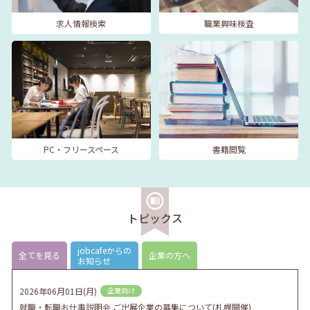
求人情報検索
職業興味検査
PC・フリースペース
書籍閲覧
トピックス
jobcafeからの
全てを見る
企業の方へ
お知らせ
2026年06月01日(月)
企業向け
就職・転職お仕事説明会 ご出展企業の募集について(札幌開催)