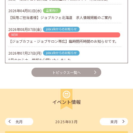
2026年04月01日(水)
企業向け
【採用ご担当者様】ジョブカフェ北海道 求人情報掲載のご案内
2026年08月07日(金)
jobcafeからのお知らせ
NEW
【ジョブカフェ・ジョブサロン帯広】臨時閉所時間のお知らせです。
2026年07月27日(月)
jobcafeからのお知らせ
8月のセミナー情報を公開いたしました。
2026年07月01日(水)
企業向け
トピックス一覧へ
企業様向けセミナー「現場を巻き込む！人事のための『越境人材育
成』３ステップ」
2026年06月26日(金)
jobcafeからのお知らせ
イベント情報
7月のセミナー情報を公開いたしました。
2026年06月03日(水)
jobcafeからのお知らせ
メールカウンセリング、就職決定報告フォーム復旧いたしました。
先月
2025年03月
来月
2026年05月25日(月)
jobcafeからのお知らせ