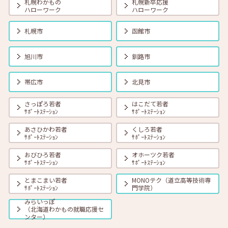
札幌わかもの
札幌新卒応援
ハローワーク
ハローワーク
2025年03月01日(土)
セミナー
在職者
学生
求職者
札幌市
函館市
【オンライン】3月18日（火）就職活動のススメ方 14:00～14:30
旭川市
釧路市
2025年03月01日(土)
セミナー
在職者
学生
求職者
帯広市
北見市
【帯広・対面】3月18日（火）就勝塾 志望動機と自己PRのポイン
ト 14:00～14:40
さっぽろ若者
はこだて若者
ｻﾎﾟｰﾄｽﾃｰｼｮﾝ
ｻﾎﾟｰﾄｽﾃｰｼｮﾝ
2025年03月01日(土)
セミナー
在職者
学生
求職者
あさひかわ若者
くしろ若者
【函館・対面】3月19日（水）就勝塾 「就活ストレス４つの解消法」
ｻﾎﾟｰﾄｽﾃｰｼｮﾝ
ｻﾎﾟｰﾄｽﾃｰｼｮﾝ
13:30～14:30
おびひろ若者
オホーツク若者
ｻﾎﾟｰﾄｽﾃｰｼｮﾝ
ｻﾎﾟｰﾄｽﾃｰｼｮﾝ
2025年03月01日(土)
セミナー
在職者
学生
求職者
とまこまい若者
MONOテク（道立高等技術専
【北見・対面】3月19日（水）就勝塾 自分を知る「４つのタイプ」
ｻﾎﾟｰﾄｽﾃｰｼｮﾝ
門学院）
（基本編） 13:30 ～ 14:30
みらいっぽ
（北海道わかもの就職応援セ
ンター）
2025年03月01日(土)
セミナー
在職者
学生
求職者