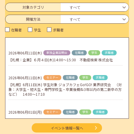
6月のセミナー情報を公開いたしました。
対象カテゴリ
2026年05月01日(金)
jobcafeからのお知らせ
開催方法
連休前後（ゴールデンウィーク）のメールキャリア・アドバイス対応
在職者
学生
求職者
についてのお知らせ
2026年04月25日(土)
jobcafeからのお知らせ
5月のセミナー情報を公開いたしました。
2026年06月11日(木)
単独企業説明会
在職者
学生
求職者
【札幌：企業】６月４日(木)14:00～15:30 不動産検索 株式会社
2026年04月02日(木)
jobcafeからのお知らせ
ゴールデンウィーク期間中のご利用について
2026年06月11日(木)
セミナー
在職者
学生
求職者
【札幌】6月11日(木) 学生対象 ジョブカフェGo!GO! 業界研究会 （対
象：大学生・短大生・専門学校生・卒業後概ね3年以内の第二新卒の方
など） 14:00～17:10
2026年06月01日(月)
セミナー
在職者
学生
求職者
【函館・対面】6月3日（水）就勝塾 就活ストレス解消法 13:30～14:30
イベント情報一覧へ