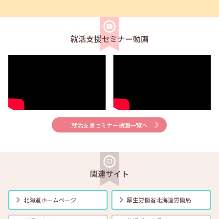
2026年06月01日(月)
セミナー
在職者
学生
求職者
【帯広・対面】6月5日（金）就勝塾 求人票の見方 11:00～11:40
就活支援セミナー動画
2026年06月01日(月)
セミナー
在職者
学生
求職者
【釧路・対面】6月12日（金）就勝塾 自己分析 13:30～14:30
2026年06月01日(月)
セミナー
在職者
学生
求職者
【オンライン】6月12日（金）就活ストレス４つの解消法 14:00～
14:30
就活支援セミナー動画一覧へ
2026年06月01日(月)
セミナー
在職者
学生
求職者
【帯広・対面】6月16日（火）就勝塾 志望動機と自己PRのポイント
14:00～14:40
関連サイト
2026年06月01日(月)
セミナー
在職者
学生
求職者
【函館・対面】6月17日（水）就勝塾 採用につながる応募書類の書き
北海道ホームページ
厚生労働省
北海道労働局
方 13:30～14:30