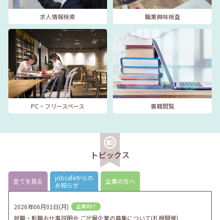
求人情報検索
職業興味検査
PC・フリースペース
書籍閲覧
トピックス
jobcafeからの
全てを見る
企業の方へ
お知らせ
2026年06月01日(月)
企業向け
就職・転職お仕事説明会 ご出展企業の募集について(札幌開催)