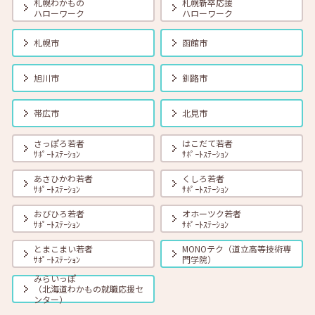
札幌わかもの
札幌新卒応援
ハローワーク
ハローワーク
2026年06月01日(月)
セミナー
在職者
学生
求職者
【帯広・対面】6月19日（金） 就勝塾 会話力アップ～アサーティブ・
札幌市
函館市
コミュニケーション～ 11:00～11:40
旭川市
釧路市
2026年06月01日(月)
セミナー
在職者
学生
求職者
【オンライン】6月23日（火）採用につながる応募書類の書き方 14:00
帯広市
北見市
～14:45
さっぽろ若者
はこだて若者
ｻﾎﾟｰﾄｽﾃｰｼｮﾝ
ｻﾎﾟｰﾄｽﾃｰｼｮﾝ
2026年06月01日(月)
セミナー
在職者
学生
求職者
【オンライン】6月25日（木）小さな夢からかなえてみよう 14:00～
あさひかわ若者
くしろ若者
14:30
ｻﾎﾟｰﾄｽﾃｰｼｮﾝ
ｻﾎﾟｰﾄｽﾃｰｼｮﾝ
おびひろ若者
オホーツク若者
ｻﾎﾟｰﾄｽﾃｰｼｮﾝ
ｻﾎﾟｰﾄｽﾃｰｼｮﾝ
とまこまい若者
MONOテク（道立高等技術専
ｻﾎﾟｰﾄｽﾃｰｼｮﾝ
門学院）
みらいっぽ
（北海道わかもの就職応援セ
ンター）