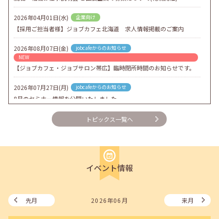
2026年04月01日(水)
企業向け
【採用ご担当者様】ジョブカフェ北海道 求人情報掲載のご案内
2026年08月07日(金)
jobcafeからのお知らせ
NEW
【ジョブカフェ・ジョブサロン帯広】臨時閉所時間のお知らせです。
2026年07月27日(月)
jobcafeからのお知らせ
8月のセミナー情報を公開いたしました。
2026年07月01日(水)
企業向け
トピックス一覧へ
企業様向けセミナー「現場を巻き込む！人事のための『越境人材育
成』３ステップ」
2026年06月26日(金)
jobcafeからのお知らせ
イベント情報
7月のセミナー情報を公開いたしました。
2026年06月03日(水)
jobcafeからのお知らせ
メールカウンセリング、就職決定報告フォーム復旧いたしました。
先月
2026年06月
来月
2026年05月25日(月)
jobcafeからのお知らせ