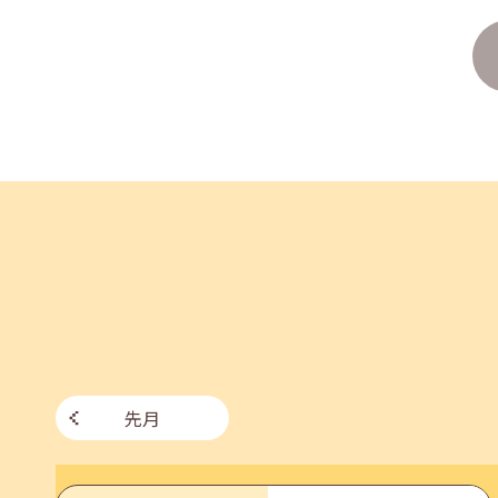
2026年07月27日(月)
jobcafeからのお知らせ
8月のセミナー情報を公開いたしました。
2026年07月01日(水)
企業向け
企業様向けセミナー「現場を巻き込む！人事のため
2026年06月26日(金)
jobcafeからのお知らせ
7月のセミナー情報を公開いたしました。
先月
2026年06月03日(水)
jobcafeからのお知らせ