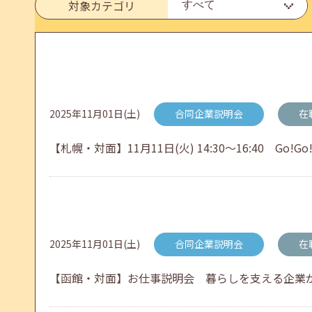
対象カテゴリ
メールカウンセリング、就職決定報告フォーム復旧
2026年05月25日(月)
jobcafeからのお知らせ
2025年11月01日(土)
合同企業説明会
在
6月のセミナー情報を公開いたしました。
【札幌・対面】11月11日(火) 14:30～16:40 Go!
2026年05月01日(金)
jobcafeからのお知らせ
連休前後（ゴールデンウィーク）のメールキャリア
2025年11月01日(土)
合同企業説明会
在
【函館・対面】お仕事説明会 暮らしを支える企業が集結 
2026年04月25日(土)
jobcafeからのお知らせ