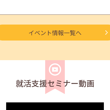
職者
学生
求職者
イベント情報一覧へ
ト 11月20日(木)13:30～16:00
職者
学生
求職者
Go!企業説明会
就活支援セミナー動画