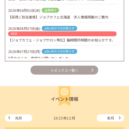
2026年04月01日(水)
企業向け
【採用ご担当者様】ジョブカフェ北海道 求人情報掲載のご案内
2026年08月07日(金)
jobcafeからのお知らせ
NEW
【ジョブカフェ・ジョブサロン帯広】臨時閉所時間のお知らせです。
2026年07月27日(月)
jobcafeからのお知らせ
8月のセミナー情報を公開いたしました。
2026年07月01日(水)
企業向け
トピックス一覧へ
企業様向けセミナー「現場を巻き込む！人事のための『越境人材育
成』３ステップ」
2026年06月26日(金)
jobcafeからのお知らせ
イベント情報
7月のセミナー情報を公開いたしました。
2026年06月03日(水)
jobcafeからのお知らせ
メールカウンセリング、就職決定報告フォーム復旧いたしました。
先月
2025年12月
来月
2026年05月25日(月)
jobcafeからのお知らせ