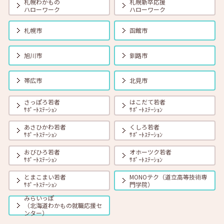
札幌わかもの
札幌新卒応援
ハローワーク
ハローワーク
2025年12月01日(月)
セミナー
在職者
学生
求職者
札幌市
函館市
【北見・対面】12月18日（木）就勝塾 職務経歴書の書き方を知ろう
13:30～14:30
旭川市
釧路市
2025年12月01日(月)
セミナー
在職者
学生
求職者
帯広市
北見市
【オンライン】12月18日（木）就職活動のススメ方 14:00～14:30
さっぽろ若者
はこだて若者
ｻﾎﾟｰﾄｽﾃｰｼｮﾝ
ｻﾎﾟｰﾄｽﾃｰｼｮﾝ
2025年12月01日(月)
セミナー
在職者
学生
求職者
あさひかわ若者
くしろ若者
【オンライン】12月19日（金）ストレスとの付き合い方 14:00～14:45
ｻﾎﾟｰﾄｽﾃｰｼｮﾝ
ｻﾎﾟｰﾄｽﾃｰｼｮﾝ
おびひろ若者
オホーツク若者
ｻﾎﾟｰﾄｽﾃｰｼｮﾝ
ｻﾎﾟｰﾄｽﾃｰｼｮﾝ
2025年12月01日(月)
セミナー
在職者
学生
求職者
【函館・対面】12月23日（火）就勝塾 タイプ別「対人ストレス」を減
とまこまい若者
MONOテク（道立高等技術専
らす方法 13:30～14:30
ｻﾎﾟｰﾄｽﾃｰｼｮﾝ
門学院）
みらいっぽ
（北海道わかもの就職応援セ
2025年12月01日(月)
セミナー
在職者
学生
求職者
ンター）
申込み人数が定員に達したため受付を終了しました【帯広・対面】12