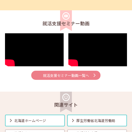
2025年12月01日(月)
セミナー
在職者
学生
求職者
【函館・対面】12月10日（水）就勝塾 落ち込んだ気分をコントロール
する方法 13:30～14:30
就活支援セミナー動画
2025年12月01日(月)
セミナー
在職者
学生
求職者
【オンライン】12月11日（木）小さな夢からかなえてみよう 14:00～
14:30
2025年12月01日(月)
セミナー
在職者
学生
求職者
【釧路・対面】12月11日（木）就勝塾 お仕事の探し方 13:30~14:30
就活支援セミナー動画一覧へ
2025年12月01日(月)
セミナー
在職者
学生
求職者
【帯広・対面】12月12日（金）就勝塾 志望動機と自己PRのポイント
14:00～14:40
関連サイト
2025年12月01日(月)
セミナー
在職者
学生
求職者
北海道ホームページ
厚生労働省
北海道労働局
【札幌・対面】12月12日（金）おさえておきたい 「面接の基本とマナ
ー」 14:00～15:00