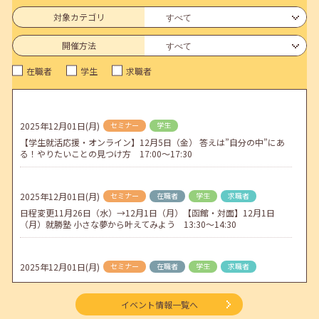
6月のセミナー情報を公開いたしました。
対象カテゴリ
2026年05月01日(金)
jobcafeからのお知らせ
開催方法
連休前後（ゴールデンウィーク）のメールキャリア・アドバイス対応
在職者
学生
求職者
についてのお知らせ
2026年04月25日(土)
jobcafeからのお知らせ
5月のセミナー情報を公開いたしました。
2025年12月01日(月)
セミナー
学生
【学生就活応援・オンライン】12月5日（金） 答えは”自分の中”にあ
2026年04月02日(木)
jobcafeからのお知らせ
る！やりたいことの見つけ方 17:00～17:30
ゴールデンウィーク期間中のご利用について
2025年12月01日(月)
セミナー
在職者
学生
求職者
日程変更11月26日（水）→12月1日（月）【函館・対面】12月1日
（月）就勝塾 小さな夢から叶えてみよう 13:30～14:30
2025年12月01日(月)
セミナー
在職者
学生
求職者
【帯広・対面】12月5日（金）就勝塾 面接に向けての準備と心構え
11:00～11:40
イベント情報一覧へ