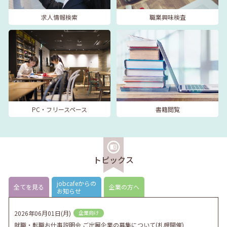
求人情報検索
職業興味検査
PC・フリースペース
書籍閲覧
トピックス
jobcafeからの
全てを見る
企業の方へ
お知らせ
2026年06月01日(月)
企業向け
就職・転職お仕事説明会 ご出展企業の募集について(札幌開催)