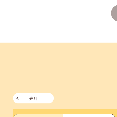
企業様向けセミナー「現場を巻き込む！人事のため
2026年06月26日(金)
jobcafeからのお知らせ
7月のセミナー情報を公開いたしました。
2026年06月03日(水)
jobcafeからのお知らせ
メールカウンセリング、就職決定報告フォーム復旧
先月
2026年05月25日(月)
jobcafeからのお知らせ