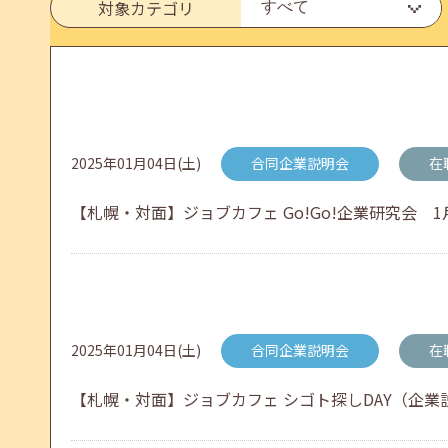
対象カテゴリ
メールカウンセリング、就職決定報告フォーム復旧
2026年05月25日(月)
jobcafeからのお知らせ
2025年01月04日(土)
合同企業説明会
在
6月のセミナー情報を公開いたしました。
【札幌・対面】ジョブカフェ Go!Go!企業研究会 1月22日
2026年05月01日(金)
jobcafeからのお知らせ
連休前後（ゴールデンウィーク）のメールキャリア
2025年01月04日(土)
合同企業説明会
在
【札幌・対面】ジョブカフェ シゴト探しDAY（企業説明会）
2026年04月25日(土)
jobcafeからのお知らせ