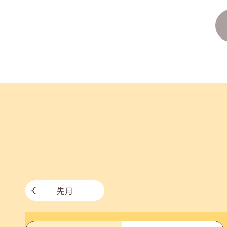
2026年07月27日(月)
jobcafeからのお知らせ
8月のセミナー情報を公開いたしました。
2026年07月01日(水)
企業向け
企業様向けセミナー「現場を巻き込む！人事のため
2026年06月26日(金)
jobcafeからのお知らせ
7月のセミナー情報を公開いたしました。
先月
2026年06月03日(水)
jobcafeからのお知らせ