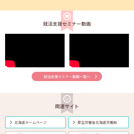
2025年08月01日(金)
セミナー
在職者
学生
求職者
【帯広・対面】8月18日（月）就勝塾 ビジネスマナーと社会人基礎
力 11:00～11:40
就活支援セミナー動画
2025年08月01日(金)
セミナー
在職者
学生
求職者
【函館・対面】8月20日（水）就勝塾 うまく伝えたい！じぶんのきも
ち～よりよい人間関係のために～ 13:30～14:30
2025年08月01日(金)
セミナー
在職者
学生
求職者
本セミナーは定員に達したため、現在はお申込みの受付を終了してお
ります。【オンライン】8月21日（木）どんな場面でも使える！好印象
就活支援セミナー動画一覧へ
を与えるシンプルな方法 14:00～14:30
2025年08月01日(金)
セミナー
在職者
学生
求職者
【旭川・対面】8月21日（木）就勝塾 自分の対人交流のしかたや行動
関連サイト
特性を知る自己理解・他者理解 13:30～15:30
北海道ホームページ
厚生労働省
北海道労働局
2025年08月01日(金)
セミナー
在職者
学生
求職者
【釧路・対面】8月21日（木）就勝塾 いまさら聞けないビジネスマナ