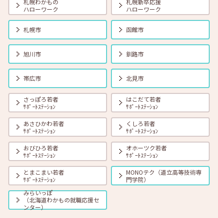
札幌わかもの
札幌新卒応援
ー 13:30～15:00
ハローワーク
ハローワーク
札幌市
函館市
2025年08月01日(金)
セミナー
在職者
学生
求職者
本セミナーは定員に達したため、現在はお申込みの受付を終了してお
旭川市
釧路市
ります。【オンライン】8月22日（金） 北海道の経済構造と優良企業
の探し方 15:00～15:45
帯広市
北見市
2025年08月01日(金)
セミナー
在職者
学生
求職者
さっぽろ若者
はこだて若者
【オンライン】8月27日（水） 就職活動のススメ方 14:00～14:30
ｻﾎﾟｰﾄｽﾃｰｼｮﾝ
ｻﾎﾟｰﾄｽﾃｰｼｮﾝ
あさひかわ若者
くしろ若者
ｻﾎﾟｰﾄｽﾃｰｼｮﾝ
ｻﾎﾟｰﾄｽﾃｰｼｮﾝ
2025年08月01日(金)
セミナー
在職者
学生
求職者
【北見・対面】8月28日（木）就勝塾 採用につながる応募書類の書き
おびひろ若者
オホーツク若者
方 13:30～14:30
ｻﾎﾟｰﾄｽﾃｰｼｮﾝ
ｻﾎﾟｰﾄｽﾃｰｼｮﾝ
とまこまい若者
MONOテク（道立高等技術専
ｻﾎﾟｰﾄｽﾃｰｼｮﾝ
門学院）
2025年08月01日(金)
セミナー
在職者
学生
求職者
【札幌・対面】8月29日（金）自己分析からはじめてみよう！ 14:00
みらいっぽ
～15:00
（北海道わかもの就職応援セ
ンター）