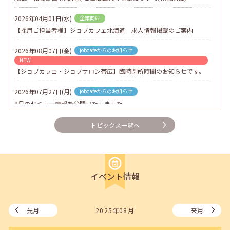
2026年04月01日(水)
企業向け
【採用ご担当者様】ジョブカフェ北海道 求人情報掲載のご案内
2026年08月07日(金)
jobcafeからのお知らせ
NEW
【ジョブカフェ・ジョブサロン帯広】臨時閉所時間のお知らせです。
2026年07月27日(月)
jobcafeからのお知らせ
8月のセミナー情報を公開いたしました。
2026年07月01日(水)
企業向け
トピックス一覧へ
企業様向けセミナー「現場を巻き込む！人事のための『越境人材育
成』３ステップ」
2026年06月26日(金)
jobcafeからのお知らせ
イベント情報
7月のセミナー情報を公開いたしました。
2026年06月03日(水)
jobcafeからのお知らせ
メールカウンセリング、就職決定報告フォーム復旧いたしました。
先月
2025年08月
来月
2026年05月25日(月)
jobcafeからのお知らせ