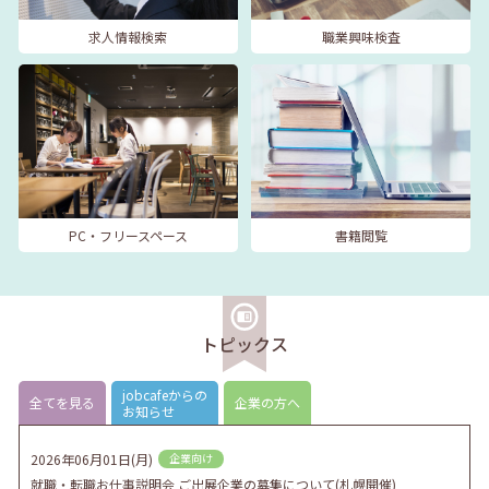
求人情報検索
職業興味検査
PC・フリースペース
書籍閲覧
トピックス
jobcafeからの
全てを見る
企業の方へ
お知らせ
2026年06月01日(月)
企業向け
就職・転職お仕事説明会 ご出展企業の募集について(札幌開催)