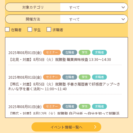
6月のセミナー情報を公開いたしました。
対象カテゴリ
2026年05月01日(金)
jobcafeからのお知らせ
開催方法
連休前後（ゴールデンウィーク）のメールキャリア・アドバイス対応
在職者
学生
求職者
についてのお知らせ
2026年04月25日(土)
jobcafeからのお知らせ
5月のセミナー情報を公開いたしました。
2025年08月01日(金)
セミナー
在職者
学生
求職者
【北見・対面】8月5日（火）就勝塾 職業興味検査 13:30～14:30
2026年04月02日(木)
jobcafeからのお知らせ
ゴールデンウィーク期間中のご利用について
2025年08月01日(金)
セミナー
在職者
学生
求職者
【帯広・対面】8月5日（火）就勝塾 手書き履歴書で好感度アップ～き
れいな字を書く法則～ 11:00～11:40
2025年08月01日(金)
セミナー
在職者
学生
求職者
【帯広・対面】8月12日（火）就勝塾 自己分析 ～自分を知って就職活
動～ 14:00～14:40
イベント情報一覧へ