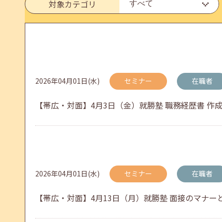
対象カテゴリ
メールカウンセリング、就職決定報告フォーム復旧
2026年05月25日(月)
jobcafeからのお知らせ
2026年04月01日(水)
セミナー
在職者
6月のセミナー情報を公開いたしました。
【帯広・対面】4月3日（金）就勝塾 職務経歴書 作成のコツ
2026年05月01日(金)
jobcafeからのお知らせ
連休前後（ゴールデンウィーク）のメールキャリア
2026年04月01日(水)
セミナー
在職者
【帯広・対面】4月13日（月）就勝塾 面接のマナーと答え
2026年04月25日(土)
jobcafeからのお知らせ