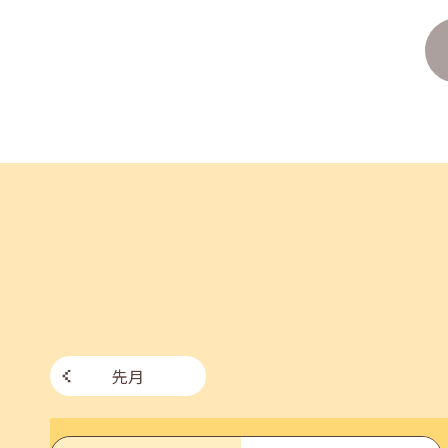
2026年07月27日(月)
jobcafeからのお知らせ
8月のセミナー情報を公開いたしました。
2026年07月01日(水)
企業向け
企業様向けセミナー「現場を巻き込む！人事のため
2026年06月26日(金)
jobcafeからのお知らせ
7月のセミナー情報を公開いたしました。
先月
2026年06月03日(水)
jobcafeからのお知らせ