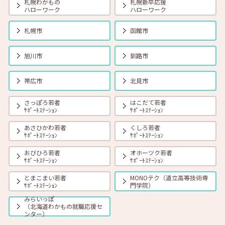
札幌わかもの
札幌新卒応援
ハローワーク
ハローワーク
札幌市
函館市
旭川市
釧路市
帯広市
北見市
さっぽろ若者
はこだて若者
ｻﾎﾟｰﾄｽﾃｰｼｮﾝ
ｻﾎﾟｰﾄｽﾃｰｼｮﾝ
あさひかわ若者
くしろ若者
ｻﾎﾟｰﾄｽﾃｰｼｮﾝ
ｻﾎﾟｰﾄｽﾃｰｼｮﾝ
おびひろ若者
オホーツク若者
ｻﾎﾟｰﾄｽﾃｰｼｮﾝ
ｻﾎﾟｰﾄｽﾃｰｼｮﾝ
とまこまい若者
MONOテク（道立高等技術専
ｻﾎﾟｰﾄｽﾃｰｼｮﾝ
門学院）
みらいっぽ
（北海道わかもの就職応援セ
ンター）