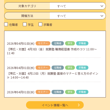
連休前後（ゴールデンウィーク）のメールキャリア・アドバイス対応
についてのお知らせ
対象カテゴリ
2026年04月25日(土)
jobcafeからのお知らせ
開催方法
5月のセミナー情報を公開いたしました。
在職者
学生
求職者
2026年04月02日(木)
jobcafeからのお知らせ
ゴールデンウィーク期間中のご利用について
2026年04月01日(水)
セミナー
在職者
学生
求職者
2026年04月01日(水)
jobcafeからのお知らせ
【帯広・対面】4月3日（金）就勝塾 職務経歴書 作成のコツ 11:00～
地方拠点臨時閉所のお知らせ
11:40
2026年04月01日(水)
セミナー
在職者
学生
求職者
【帯広・対面】4月13日（月）就勝塾 面接のマナーと答え方のポイン
ト 14:00～14:40
2026年04月01日(水)
セミナー
在職者
学生
求職者
【オンライン】4月16日（木）ビジネスコミュニケーション 報・連・
相 14:00～14:30
イベント情報一覧へ