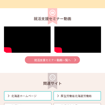
2026年04月01日(水)
セミナー
在職者
学生
求職者
【オンライン】4月21日（火）新しいしごと覚えのコツ 14:00～14:30
就活支援セミナー動画
2026年04月01日(水)
セミナー
在職者
学生
求職者
【帯広・対面】4月22日（水）就勝塾 会話力アップ～こんな時のビジ
ネス会話～ 11:00～11:40
2026年04月01日(水)
セミナー
在職者
学生
求職者
【オンライン】4月23日（木）就職活動のススメ方 14:00～14:30
就活支援セミナー動画一覧へ
2026年04月01日(水)
セミナー
在職者
学生
求職者
【釧路・対面】4月24日（金）就勝塾 応募書類の書き方 13:30～14:30
関連サイト
2026年04月01日(水)
セミナー
在職者
学生
求職者
【函館・対面】4月27日（月）就勝塾 自己分析・自分を振り返ってみ
北海道ホームページ
厚生労働省
北海道労働局
よう！ 13:30～14:30