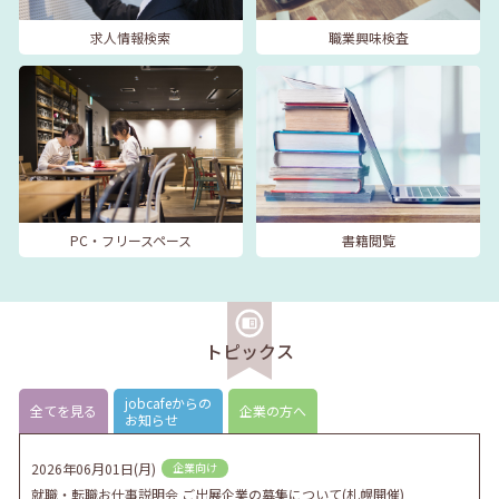
求人情報検索
職業興味検査
PC・フリースペース
書籍閲覧
トピックス
jobcafeからの
全てを見る
企業の方へ
お知らせ
2026年06月01日(月)
企業向け
就職・転職お仕事説明会 ご出展企業の募集について(札幌開催)