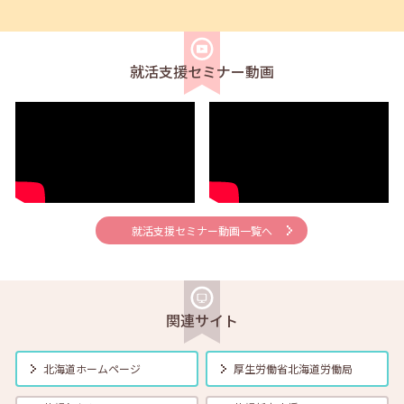
【学生 就活応援！セミナー開催のお知らせ】
就活支援セミナー動画
2025年02月01日(土)
セミナー
在職者
学生
求職者
【函館・対面】2月5日（水）就勝塾 落ち込んだ気分をコントロール
する方法 13:30～14:30
2025年02月01日(土)
セミナー
在職者
学生
求職者
【北見・対面】2月5日（水）就勝塾 「職業興味検査」 13:30～
14:30
就活支援セミナー動画一覧へ
2025年02月01日(土)
セミナー
在職者
学生
求職者
【帯広・対面】2月6日（木）就勝塾 手書き履歴書で好感度アップ～
きれいな字を書く法則～ 11:00～11:40
関連サイト
2025年02月01日(土)
セミナー
在職者
学生
求職者
【釧路・対面】2月6日（木）就勝塾 仕事で使えるWord講座
北海道ホームページ
厚生労働省
北海道労働局
13:30~15:00