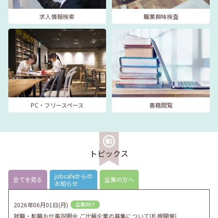
求人情報検索
職業興味検査
PC・フリースペース
書籍閲覧
トピックス
jobcafeからの
全てを見る
企業の方へ
お知らせ
2026年06月01日(月)
企業向け
就職・転職お仕事説明会 ご出展企業の募集について(札幌開催)