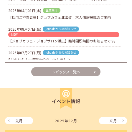
2026年04月01日(水)
企業向け
【採用ご担当者様】ジョブカフェ北海道 求人情報掲載のご案内
2026年08月07日(金)
jobcafeからのお知らせ
NEW
【ジョブカフェ・ジョブサロン帯広】臨時閉所時間のお知らせです。
2026年07月27日(月)
jobcafeからのお知らせ
8月のセミナー情報を公開いたしました。
2026年07月01日(水)
企業向け
トピックス一覧へ
企業様向けセミナー「現場を巻き込む！人事のための『越境人材育
成』３ステップ」
2026年06月26日(金)
jobcafeからのお知らせ
イベント情報
7月のセミナー情報を公開いたしました。
2026年06月03日(水)
jobcafeからのお知らせ
メールカウンセリング、就職決定報告フォーム復旧いたしました。
先月
2025年02月
来月
2026年05月25日(月)
jobcafeからのお知らせ