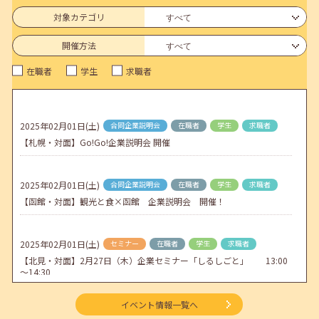
6月のセミナー情報を公開いたしました。
対象カテゴリ
2026年05月01日(金)
jobcafeからのお知らせ
開催方法
連休前後（ゴールデンウィーク）のメールキャリア・アドバイス対応
在職者
学生
求職者
についてのお知らせ
2026年04月25日(土)
jobcafeからのお知らせ
5月のセミナー情報を公開いたしました。
2025年02月01日(土)
合同企業説明会
在職者
学生
求職者
【札幌・対面】Go!Go!企業説明会 開催
2026年04月02日(木)
jobcafeからのお知らせ
ゴールデンウィーク期間中のご利用について
2025年02月01日(土)
合同企業説明会
在職者
学生
求職者
【函館・対面】観光と食×函館 企業説明会 開催！
2025年02月01日(土)
セミナー
在職者
学生
求職者
【北見・対面】2月27日（木）企業セミナー「しるしごと」 13:00
～14:30
イベント情報一覧へ
2025年02月01日(土)
セミナー
学生