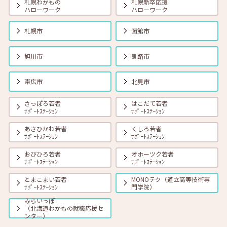
札幌わかもの
札幌新卒応援
ハローワーク
ハローワーク
2025年02月01日(土)
セミナー
在職者
学生
求職者
【札幌・対面】2月7日（金）面接力UP！本番で役立つ面接練習
札幌市
函館市
11:00～11:45
旭川市
釧路市
2025年02月01日(土)
セミナー
在職者
学生
求職者
【北見・対面】2月13日（木）就勝塾 仕事ダンドリ術！ 13:30～
帯広市
北見市
14:30
さっぽろ若者
はこだて若者
ｻﾎﾟｰﾄｽﾃｰｼｮﾝ
ｻﾎﾟｰﾄｽﾃｰｼｮﾝ
2025年02月01日(土)
セミナー
在職者
学生
求職者
【釧路・対面】2月13日（木）就勝塾 仕事で使えるExcel講座
あさひかわ若者
くしろ若者
13:30~15:00
ｻﾎﾟｰﾄｽﾃｰｼｮﾝ
ｻﾎﾟｰﾄｽﾃｰｼｮﾝ
おびひろ若者
オホーツク若者
ｻﾎﾟｰﾄｽﾃｰｼｮﾝ
ｻﾎﾟｰﾄｽﾃｰｼｮﾝ
2025年02月01日(土)
セミナー
在職者
学生
求職者
【帯広・対面】2月13日（木）就勝塾 自己分析～自分を知って就職活
とまこまい若者
MONOテク（道立高等技術専
動～ 14:00～14:40
ｻﾎﾟｰﾄｽﾃｰｼｮﾝ
門学院）
みらいっぽ
（北海道わかもの就職応援セ
2025年02月01日(土)
セミナー
在職者
学生
求職者
ンター）
【オンライン】2月14日（金）こころの健康セルフケア 14:00～