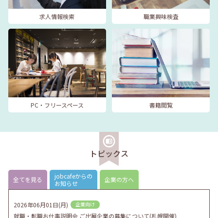
求人情報検索
職業興味検査
PC・フリースペース
書籍閲覧
トピックス
jobcafeからの
全てを見る
企業の方へ
お知らせ
2026年06月01日(月)
企業向け
就職・転職お仕事説明会 ご出展企業の募集について(札幌開催)