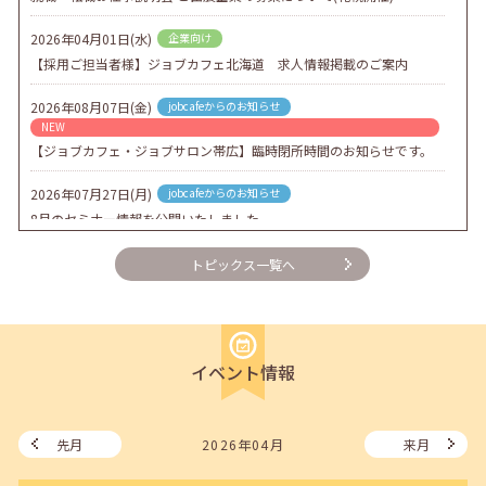
2026年04月01日(水)
企業向け
【採用ご担当者様】ジョブカフェ北海道 求人情報掲載のご案内
2026年08月07日(金)
jobcafeからのお知らせ
NEW
【ジョブカフェ・ジョブサロン帯広】臨時閉所時間のお知らせです。
2026年07月27日(月)
jobcafeからのお知らせ
8月のセミナー情報を公開いたしました。
2026年07月01日(水)
企業向け
トピックス一覧へ
企業様向けセミナー「現場を巻き込む！人事のための『越境人材育
成』３ステップ」
2026年06月26日(金)
jobcafeからのお知らせ
イベント情報
7月のセミナー情報を公開いたしました。
2026年06月03日(水)
jobcafeからのお知らせ
メールカウンセリング、就職決定報告フォーム復旧いたしました。
先月
2026年04月
来月
2026年05月25日(月)
jobcafeからのお知らせ