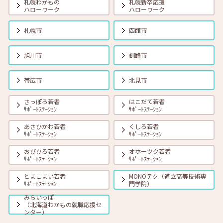
札幌わかもの
札幌新卒応援
ハローワーク
ハローワーク
札幌市
函館市
旭川市
釧路市
帯広市
北見市
さっぽろ若者
はこだて若者
ｻﾎﾟｰﾄｽﾃｰｼｮﾝ
ｻﾎﾟｰﾄｽﾃｰｼｮﾝ
あさひかわ若者
くしろ若者
ｻﾎﾟｰﾄｽﾃｰｼｮﾝ
ｻﾎﾟｰﾄｽﾃｰｼｮﾝ
おびひろ若者
オホーツク若者
ｻﾎﾟｰﾄｽﾃｰｼｮﾝ
ｻﾎﾟｰﾄｽﾃｰｼｮﾝ
とまこまい若者
MONOテク（道立高等技術専
ｻﾎﾟｰﾄｽﾃｰｼｮﾝ
門学院）
みらいっぽ
（北海道わかもの就職応援セ
ンター）