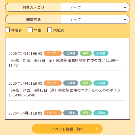
6月のセミナー情報を公開いたしました。
対象カテゴリ
2026年05月01日(金)
jobcafeからのお知らせ
開催方法
連休前後（ゴールデンウィーク）のメールキャリア・アドバイス対応
在職者
学生
求職者
についてのお知らせ
2026年04月25日(土)
jobcafeからのお知らせ
5月のセミナー情報を公開いたしました。
2026年04月01日(水)
セミナー
在職者
学生
求職者
【帯広・対面】4月3日（金）就勝塾 職務経歴書 作成のコツ 11:00～
2026年04月02日(木)
jobcafeからのお知らせ
11:40
ゴールデンウィーク期間中のご利用について
2026年04月01日(水)
セミナー
在職者
学生
求職者
【帯広・対面】4月13日（月）就勝塾 面接のマナーと答え方のポイン
ト 14:00～14:40
2026年04月01日(水)
セミナー
在職者
学生
求職者
【オンライン】4月16日（木）ビジネスコミュニケーション 報・連・
相 14:00～14:30
イベント情報一覧へ