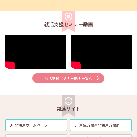
2026年04月01日(水)
セミナー
在職者
学生
求職者
【オンライン】4月21日（火）新しいしごと覚えのコツ 14:00～14:30
就活支援セミナー動画
2026年04月01日(水)
セミナー
在職者
学生
求職者
【帯広・対面】4月22日（水）就勝塾 会話力アップ～こんな時のビジ
ネス会話～ 11:00～11:40
2026年04月01日(水)
セミナー
在職者
学生
求職者
【オンライン】4月23日（木）就職活動のススメ方 14:00～14:30
就活支援セミナー動画一覧へ
2026年04月01日(水)
セミナー
在職者
学生
求職者
【釧路・対面】4月24日（金）就勝塾 応募書類の書き方 13:30～14:30
関連サイト
2026年04月01日(水)
セミナー
在職者
学生
求職者
【函館・対面】4月27日（月）就勝塾 自己分析・自分を振り返ってみ
北海道ホームページ
厚生労働省
北海道労働局
よう！ 13:30～14:30