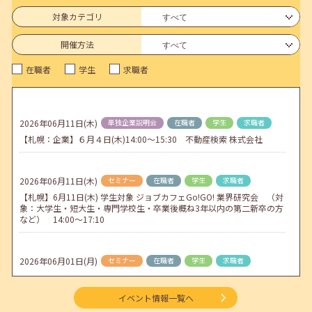
6月のセミナー情報を公開いたしました。
対象カテゴリ
2026年05月01日(金)
jobcafeからのお知らせ
開催方法
連休前後（ゴールデンウィーク）のメールキャリア・アドバイス対応
在職者
学生
求職者
についてのお知らせ
2026年04月25日(土)
jobcafeからのお知らせ
5月のセミナー情報を公開いたしました。
2026年06月11日(木)
単独企業説明会
在職者
学生
求職者
【札幌：企業】６月４日(木)14:00～15:30 不動産検索 株式会社
2026年04月02日(木)
jobcafeからのお知らせ
ゴールデンウィーク期間中のご利用について
2026年06月11日(木)
セミナー
在職者
学生
求職者
【札幌】6月11日(木) 学生対象 ジョブカフェGo!GO! 業界研究会 （対
象：大学生・短大生・専門学校生・卒業後概ね3年以内の第二新卒の方
など） 14:00～17:10
2026年06月01日(月)
セミナー
在職者
学生
求職者
【函館・対面】6月3日（水）就勝塾 就活ストレス解消法 13:30～14:30
イベント情報一覧へ