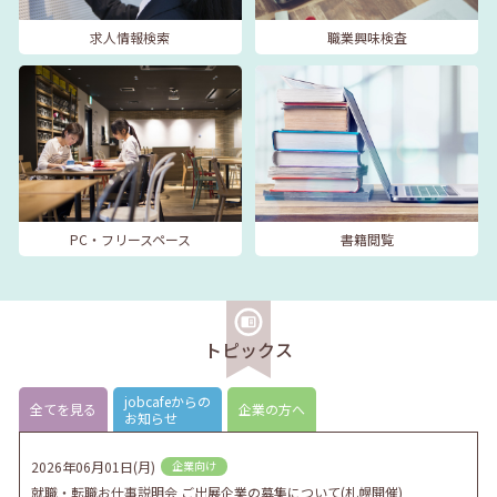
求人情報検索
職業興味検査
PC・フリースペース
書籍閲覧
トピックス
jobcafeからの
全てを見る
企業の方へ
お知らせ
2026年06月01日(月)
企業向け
就職・転職お仕事説明会 ご出展企業の募集について(札幌開催)