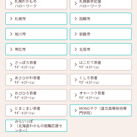
札幌わかもの
札幌新卒応援
ハローワーク
ハローワーク
2026年06月01日(月)
セミナー
在職者
学生
求職者
【帯広・対面】6月19日（金） 就勝塾 会話力アップ～アサーティブ・
札幌市
函館市
コミュニケーション～ 11:00～11:40
旭川市
釧路市
2026年06月01日(月)
セミナー
在職者
学生
求職者
【オンライン】6月23日（火）採用につながる応募書類の書き方 14:00
帯広市
北見市
～14:45
さっぽろ若者
はこだて若者
ｻﾎﾟｰﾄｽﾃｰｼｮﾝ
ｻﾎﾟｰﾄｽﾃｰｼｮﾝ
2026年06月01日(月)
セミナー
在職者
学生
求職者
【オンライン】6月25日（木）小さな夢からかなえてみよう 14:00～
あさひかわ若者
くしろ若者
14:30
ｻﾎﾟｰﾄｽﾃｰｼｮﾝ
ｻﾎﾟｰﾄｽﾃｰｼｮﾝ
おびひろ若者
オホーツク若者
ｻﾎﾟｰﾄｽﾃｰｼｮﾝ
ｻﾎﾟｰﾄｽﾃｰｼｮﾝ
とまこまい若者
MONOテク（道立高等技術専
ｻﾎﾟｰﾄｽﾃｰｼｮﾝ
門学院）
みらいっぽ
（北海道わかもの就職応援セ
ンター）