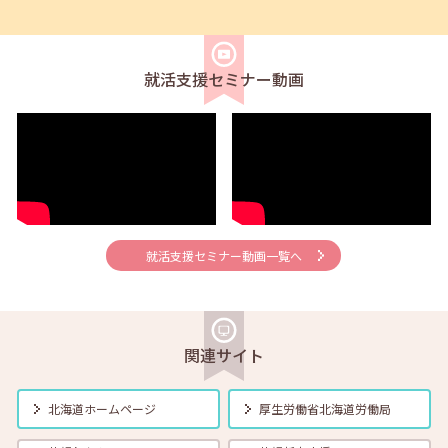
2026年06月01日(月)
セミナー
在職者
学生
求職者
【帯広・対面】6月5日（金）就勝塾 求人票の見方 11:00～11:40
就活支援セミナー動画
2026年06月01日(月)
セミナー
在職者
学生
求職者
【釧路・対面】6月12日（金）就勝塾 自己分析 13:30～14:30
2026年06月01日(月)
セミナー
在職者
学生
求職者
【オンライン】6月12日（金）就活ストレス４つの解消法 14:00～
14:30
就活支援セミナー動画一覧へ
2026年06月01日(月)
セミナー
在職者
学生
求職者
【帯広・対面】6月16日（火）就勝塾 志望動機と自己PRのポイント
14:00～14:40
関連サイト
2026年06月01日(月)
セミナー
在職者
学生
求職者
【函館・対面】6月17日（水）就勝塾 採用につながる応募書類の書き
北海道ホームページ
厚生労働省
北海道労働局
方 13:30～14:30