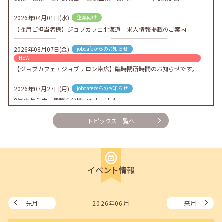
2026年04月01日(水)
企業向け
【採用ご担当者様】ジョブカフェ北海道 求人情報掲載のご案内
2026年08月07日(金)
jobcafeからのお知らせ
NEW
【ジョブカフェ・ジョブサロン帯広】臨時閉所時間のお知らせです。
2026年07月27日(月)
jobcafeからのお知らせ
8月のセミナー情報を公開いたしました。
2026年07月01日(水)
企業向け
トピックス一覧へ
企業様向けセミナー「現場を巻き込む！人事のための『越境人材育
成』３ステップ」
2026年06月26日(金)
jobcafeからのお知らせ
イベント情報
7月のセミナー情報を公開いたしました。
2026年06月03日(水)
jobcafeからのお知らせ
メールカウンセリング、就職決定報告フォーム復旧いたしました。
先月
2026年06月
来月
2026年05月25日(月)
jobcafeからのお知らせ