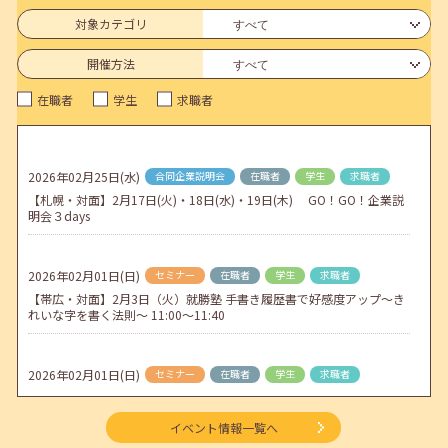
6月のセミナー情報を公開いたしました。
対象カテゴリ
2026年05月01日(金)
jobcafeからのお知らせ
開催方法
連休前後（ゴールデンウィーク）のメールキャリア・アドバイス対応
在職者
学生
求職者
についてのお知らせ
2026年04月25日(土)
jobcafeからのお知らせ
5月のセミナー情報を公開いたしました。
2026年02月25日(水)
合同企業説明会
在職者
学生
求職者
【札幌・対面】2月17日(火)・18日(水)・19日(木) GO！GO！企業説
2026年04月02日(木)
jobcafeからのお知らせ
明会３days
ゴールデンウィーク期間中のご利用について
2026年02月01日(日)
セミナー
在職者
学生
求職者
【帯広・対面】2月3日（火）就勝塾 手書き履歴書で好感度アップ～き
れいな字を書く法則～ 11:00～11:40
2026年02月01日(日)
セミナー
在職者
学生
求職者
【帯広・対面】2月6日（金）就勝塾 自己分析 ～自分を知って就職活動
～ 14:00～14:40
イベント情報一覧へ