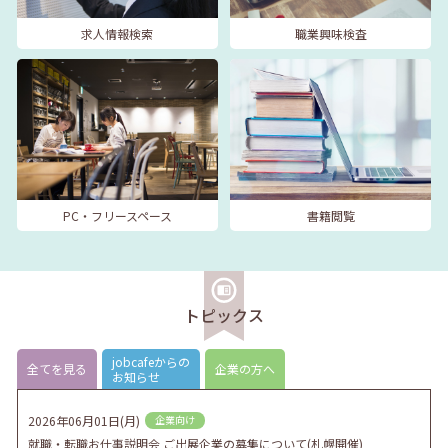
求人情報検索
職業興味検査
PC・フリースペース
書籍閲覧
トピックス
jobcafeからの
全てを見る
企業の方へ
お知らせ
2026年06月01日(月)
企業向け
就職・転職お仕事説明会 ご出展企業の募集について(札幌開催)