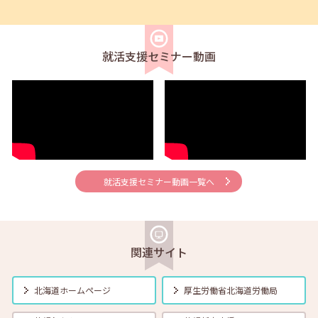
2026年02月01日(日)
セミナー
在職者
学生
求職者
【函館・対面】2月10日（火）就勝塾 落ち込んだ気分をコントロール
する方法 13:30～14:30
就活支援セミナー動画
2026年02月01日(日)
セミナー
在職者
学生
求職者
【北見・対面】2月12日（木）就勝塾 職業興味検査 13:30～14:30
2026年02月01日(日)
セミナー
在職者
学生
求職者
【釧路・対面】2月12日（木）就勝塾 仕事で使えるWord講座 13:30～
14:30
就活支援セミナー動画一覧へ
2026年02月01日(日)
セミナー
在職者
学生
求職者
【オンライン】2月16日（月）採用につながる応募書類の書き方 14:00
～14:45
関連サイト
2026年02月01日(日)
セミナー
在職者
学生
求職者
北海道ホームページ
厚生労働省
北海道労働局
【帯広・対面】2月17日（火）就勝塾 ビジネスマナーと社会人基礎力
11:00～11:40