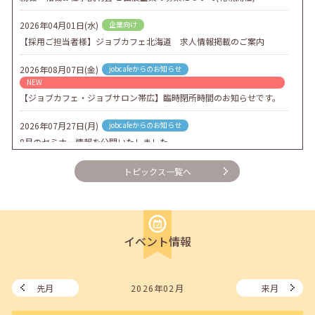
2026年04月01日(水)
企業向け
【採用ご担当者様】ジョブカフェ北海道 求人情報掲載のご案内
2026年08月07日(金)
jobcafeからのお知らせ
NEW
【ジョブカフェ・ジョブサロン帯広】臨時閉所時間のお知らせです。
2026年07月27日(月)
jobcafeからのお知らせ
8月のセミナー情報を公開いたしました。
2026年07月01日(水)
企業向け
トピックス一覧へ
企業様向けセミナー「現場を巻き込む！人事のための『越境人材育
成』３ステップ」
2026年06月26日(金)
jobcafeからのお知らせ
イベント情報
7月のセミナー情報を公開いたしました。
2026年06月03日(水)
jobcafeからのお知らせ
メールカウンセリング、就職決定報告フォーム復旧いたしました。
先月
2026年02月
来月
2026年05月25日(月)
jobcafeからのお知らせ