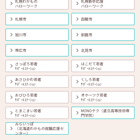
札幌わかもの
札幌新卒応援
ハローワーク
ハローワーク
2026年02月01日(日)
セミナー
在職者
学生
求職者
札幌市
函館市
【北見・対面】2月18日（水）就勝塾 コミュニケーションUP！伝え
る・伝わる 表現力 13:30～14:30
旭川市
釧路市
2026年02月01日(日)
セミナー
在職者
学生
求職者
帯広市
北見市
【釧路・対面】2月19日（木）就勝塾 仕事で使えるExcel講座 13:30～
14:30
さっぽろ若者
はこだて若者
ｻﾎﾟｰﾄｽﾃｰｼｮﾝ
ｻﾎﾟｰﾄｽﾃｰｼｮﾝ
あさひかわ若者
くしろ若者
2026年02月01日(日)
セミナー
在職者
学生
求職者
ｻﾎﾟｰﾄｽﾃｰｼｮﾝ
ｻﾎﾟｰﾄｽﾃｰｼｮﾝ
【オンライン】2月20日（金）自分らしく生きる仕事選び 14:00～
14:30
おびひろ若者
オホーツク若者
ｻﾎﾟｰﾄｽﾃｰｼｮﾝ
ｻﾎﾟｰﾄｽﾃｰｼｮﾝ
とまこまい若者
MONOテク（道立高等技術専
2026年02月01日(日)
セミナー
在職者
学生
求職者
ｻﾎﾟｰﾄｽﾃｰｼｮﾝ
門学院）
【函館・対面】2月25日（水）就勝塾 こころの健康セルフケア 13:30
～14:30
みらいっぽ
（北海道わかもの就職応援セ
ンター）