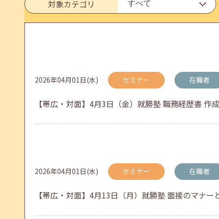
対象カテゴリ
メールカウンセリング、就職決定報告フォーム復旧
2026年05月25日(月)
jobcafeからのお知らせ
2026年04月01日(水)
セミナー
在職者
6月のセミナー情報を公開いたしました。
【帯広・対面】4月3日（金）就勝塾 職務経歴書 作成のコツ
2026年05月01日(金)
jobcafeからのお知らせ
連休前後（ゴールデンウィーク）のメールキャリア
2026年04月01日(水)
セミナー
在職者
【帯広・対面】4月13日（月）就勝塾 面接のマナーと答え
2026年04月25日(土)
jobcafeからのお知らせ