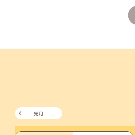
2026年07月27日(月)
jobcafeからのお知らせ
8月のセミナー情報を公開いたしました。
2026年07月01日(水)
企業向け
企業様向けセミナー「現場を巻き込む！人事のため
2026年06月26日(金)
jobcafeからのお知らせ
7月のセミナー情報を公開いたしました。
先月
2026年06月03日(水)
jobcafeからのお知らせ