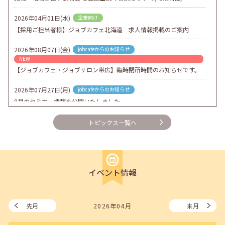
2026年04月01日(水)
企業向け
【採用ご担当者様】ジョブカフェ北海道 求人情報掲載のご案内
2026年08月07日(金)
jobcafeからのお知らせ
NEW
【ジョブカフェ・ジョブサロン帯広】臨時閉所時間のお知らせです。
2026年07月27日(月)
jobcafeからのお知らせ
8月のセミナー情報を公開いたしました。
2026年07月01日(水)
企業向け
トピックス一覧へ
企業様向けセミナー「現場を巻き込む！人事のための『越境人材育
成』３ステップ」
2026年06月26日(金)
jobcafeからのお知らせ
イベント情報
7月のセミナー情報を公開いたしました。
2026年06月03日(水)
jobcafeからのお知らせ
メールカウンセリング、就職決定報告フォーム復旧いたしました。
先月
2026年04月
来月
2026年05月25日(月)
jobcafeからのお知らせ