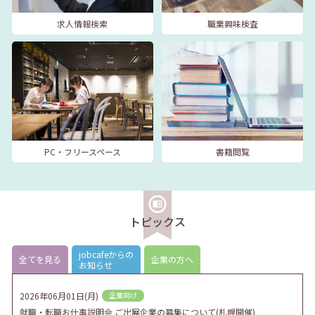
求人情報検索
職業興味検査
PC・フリースペース
書籍閲覧
トピックス
jobcafeからの
全てを見る
企業の方へ
お知らせ
2026年06月01日(月)
企業向け
就職・転職お仕事説明会 ご出展企業の募集について(札幌開催)