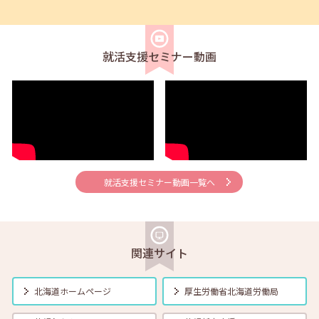
2026年04月01日(水)
セミナー
在職者
学生
求職者
【オンライン】4月21日（火）新しいしごと覚えのコツ 14:00～14:30
就活支援セミナー動画
2026年04月01日(水)
セミナー
在職者
学生
求職者
【帯広・対面】4月22日（水）就勝塾 会話力アップ～こんな時のビジ
ネス会話～ 11:00～11:40
2026年04月01日(水)
セミナー
在職者
学生
求職者
【オンライン】4月23日（木）就職活動のススメ方 14:00～14:30
就活支援セミナー動画一覧へ
2026年04月01日(水)
セミナー
在職者
学生
求職者
【釧路・対面】4月24日（金）就勝塾 応募書類の書き方 13:30～14:30
関連サイト
2026年04月01日(水)
セミナー
在職者
学生
求職者
【函館・対面】4月27日（月）就勝塾 自己分析・自分を振り返ってみ
北海道ホームページ
厚生労働省
北海道労働局
よう！ 13:30～14:30