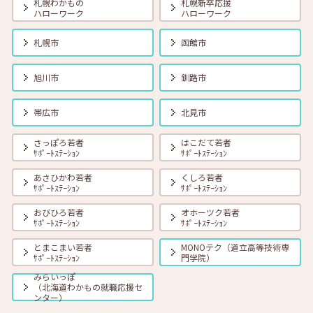
札幌わかもの
札幌新卒応援
ハローワーク
ハローワーク
札幌市
函館市
旭川市
釧路市
帯広市
北見市
さっぽろ若者
はこだて若者
ｻﾎﾟｰﾄｽﾃｰｼｮﾝ
ｻﾎﾟｰﾄｽﾃｰｼｮﾝ
あさひかわ若者
くしろ若者
ｻﾎﾟｰﾄｽﾃｰｼｮﾝ
ｻﾎﾟｰﾄｽﾃｰｼｮﾝ
おびひろ若者
オホーツク若者
ｻﾎﾟｰﾄｽﾃｰｼｮﾝ
ｻﾎﾟｰﾄｽﾃｰｼｮﾝ
とまこまい若者
MONOテク（道立高等技術専
ｻﾎﾟｰﾄｽﾃｰｼｮﾝ
門学院）
みらいっぽ
（北海道わかもの就職応援セ
ンター）