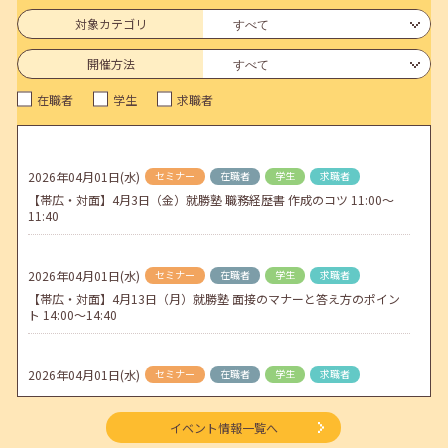
6月のセミナー情報を公開いたしました。
対象カテゴリ
2026年05月01日(金)
jobcafeからのお知らせ
開催方法
連休前後（ゴールデンウィーク）のメールキャリア・アドバイス対応
在職者
学生
求職者
についてのお知らせ
2026年04月25日(土)
jobcafeからのお知らせ
5月のセミナー情報を公開いたしました。
2026年04月01日(水)
セミナー
在職者
学生
求職者
【帯広・対面】4月3日（金）就勝塾 職務経歴書 作成のコツ 11:00～
2026年04月02日(木)
jobcafeからのお知らせ
11:40
ゴールデンウィーク期間中のご利用について
2026年04月01日(水)
セミナー
在職者
学生
求職者
【帯広・対面】4月13日（月）就勝塾 面接のマナーと答え方のポイン
ト 14:00～14:40
2026年04月01日(水)
セミナー
在職者
学生
求職者
【オンライン】4月16日（木）ビジネスコミュニケーション 報・連・
相 14:00～14:30
イベント情報一覧へ