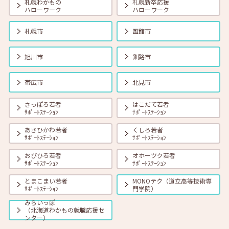
札幌わかもの
札幌新卒応援
ハローワーク
ハローワーク
2025年11月01日(土)
セミナー
在職者
学生
求職者
札幌市
函館市
【釧路・対面】11月12日（水）就勝塾 自己分析 13:30~14:30
旭川市
釧路市
2025年11月01日(土)
セミナー
在職者
学生
求職者
【オンライン】11月14日（金）いまさら聞けない！ビジネスマナー
帯広市
北見市
14:00～14:30
さっぽろ若者
はこだて若者
ｻﾎﾟｰﾄｽﾃｰｼｮﾝ
ｻﾎﾟｰﾄｽﾃｰｼｮﾝ
2025年11月01日(土)
セミナー
在職者
学生
求職者
【帯広・対面】11月17日（月）就勝塾 自己分析 ～自分を知って就職活
あさひかわ若者
くしろ若者
動～ 14:00～14:40
ｻﾎﾟｰﾄｽﾃｰｼｮﾝ
ｻﾎﾟｰﾄｽﾃｰｼｮﾝ
おびひろ若者
オホーツク若者
ｻﾎﾟｰﾄｽﾃｰｼｮﾝ
ｻﾎﾟｰﾄｽﾃｰｼｮﾝ
2025年11月01日(土)
セミナー
在職者
学生
求職者
【オンライン】11月18日（火）本番であわてない！面接対策 14:00～
とまこまい若者
MONOテク（道立高等技術専
14:30
ｻﾎﾟｰﾄｽﾃｰｼｮﾝ
門学院）
みらいっぽ
（北海道わかもの就職応援セ
2025年11月01日(土)
セミナー
在職者
学生
求職者
ンター）
【北見・対面】11月20日（木）就勝塾 自己分析から自己PRを探ろ