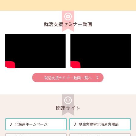
2025年11月01日(土)
合同企業説明会
在職者
学生
求職者
【札幌・対面】11月21日(金) 14:00～16:30 Go!Go!企業説明会
就活支援セミナー動画
2025年11月01日(土)
セミナー
学生
【学生就活応援】11月7日（金）職業興味検査（VPI） 17:00～18:30
2025年11月01日(土)
セミナー
在職者
学生
求職者
【帯広・対面】11月10日（月）就勝塾 手書き履歴書で好感度アップ～
きれいな字を書く法則～ 11:00～11:40
就活支援セミナー動画一覧へ
2025年11月01日(土)
セミナー
在職者
学生
求職者
【北見・対面】11月11日（火）就勝塾 再確認！大人の面接マナー
13:30～14:30
関連サイト
2025年11月01日(土)
セミナー
在職者
学生
求職者
北海道ホームページ
厚生労働省
北海道労働局
【函館・対面】11月12日（水）就勝塾 うまく伝えたい！自分の気持ち
～よりよい人間関係のために～ 13:30～14:30