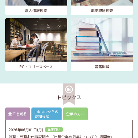
求人情報検索
職業興味検査
PC・フリースペース
書籍閲覧
トピックス
jobcafeからの
全てを見る
企業の方へ
お知らせ
2026年06月01日(月)
企業向け
就職・転職お仕事説明会 ご出展企業の募集について(札幌開催)