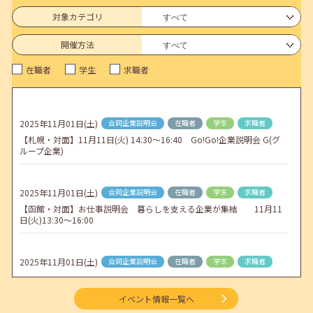
6月のセミナー情報を公開いたしました。
対象カテゴリ
2026年05月01日(金)
jobcafeからのお知らせ
開催方法
連休前後（ゴールデンウィーク）のメールキャリア・アドバイス対応
在職者
学生
求職者
についてのお知らせ
2026年04月25日(土)
jobcafeからのお知らせ
5月のセミナー情報を公開いたしました。
2025年11月01日(土)
合同企業説明会
在職者
学生
求職者
【札幌・対面】11月11日(火) 14:30～16:40 Go!Go!企業説明会 G(グ
2026年04月02日(木)
jobcafeからのお知らせ
ループ企業)
ゴールデンウィーク期間中のご利用について
2025年11月01日(土)
合同企業説明会
在職者
学生
求職者
【函館・対面】お仕事説明会 暮らしを支える企業が集結 11月11
日(火)13:30～16:00
2025年11月01日(土)
合同企業説明会
在職者
学生
求職者
【函館・対面】企業交流会 企業と出会うフリートークイベント 11
月20日(木)13:30～16:00
イベント情報一覧へ