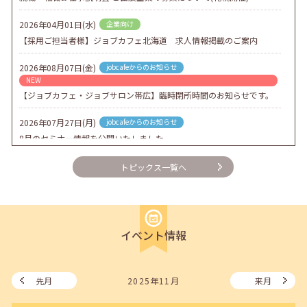
2026年04月01日(水)
企業向け
【採用ご担当者様】ジョブカフェ北海道 求人情報掲載のご案内
2026年08月07日(金)
jobcafeからのお知らせ
NEW
【ジョブカフェ・ジョブサロン帯広】臨時閉所時間のお知らせです。
2026年07月27日(月)
jobcafeからのお知らせ
8月のセミナー情報を公開いたしました。
2026年07月01日(水)
企業向け
トピックス一覧へ
企業様向けセミナー「現場を巻き込む！人事のための『越境人材育
成』３ステップ」
2026年06月26日(金)
jobcafeからのお知らせ
イベント情報
7月のセミナー情報を公開いたしました。
2026年06月03日(水)
jobcafeからのお知らせ
メールカウンセリング、就職決定報告フォーム復旧いたしました。
先月
2025年11月
来月
2026年05月25日(月)
jobcafeからのお知らせ