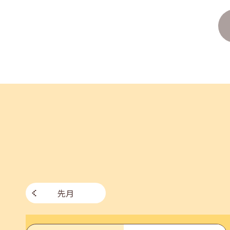
企業様向けセミナー「現場を巻き込む！人事のため
2026年06月26日(金)
jobcafeからのお知らせ
7月のセミナー情報を公開いたしました。
2026年06月03日(水)
jobcafeからのお知らせ
メールカウンセリング、就職決定報告フォーム復旧
先月
2026年05月25日(月)
jobcafeからのお知らせ