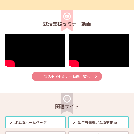
2026年08月02日(日)
セミナー
在職者
求職者
【北見・対面】9月16日（水）【未経験可】求人のリアルを知る人事担
当者へのインタビューセミナー 12:40～13:20
就活支援セミナー動画
2026年08月01日(土)
セミナー
在職者
学生
求職者
【帯広・対面】8月6日（木）就勝塾 手書き履歴書で好感度アップ～き
れいな字を書く法則～ 11:00～11:40
2026年08月01日(土)
セミナー
在職者
学生
求職者
【オンライン】8月7日（金）こころの健康セルフケア 14:00～14:30
就活支援セミナー動画一覧へ
2026年08月01日(土)
セミナー
在職者
学生
求職者
【オンライン】8月13日（木）就職活動のススメ方 14:00～14:30
関連サイト
2026年08月01日(土)
セミナー
在職者
学生
求職者
北海道ホームページ
厚生労働省
北海道労働局
【帯広・対面】8月17日（月）就勝塾 自己分析 ～自分を知って就職活
動～ 14:00～14:40