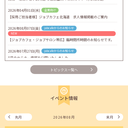
2026年04月01日(水)
企業向け
【採用ご担当者様】ジョブカフェ北海道 求人情報掲載のご案内
2026年08月07日(金)
jobcafeからのお知らせ
NEW
【ジョブカフェ・ジョブサロン帯広】臨時閉所時間のお知らせです。
2026年07月27日(月)
jobcafeからのお知らせ
8月のセミナー情報を公開いたしました。
2026年07月01日(水)
企業向け
トピックス一覧へ
企業様向けセミナー「現場を巻き込む！人事のための『越境人材育
成』３ステップ」
2026年06月26日(金)
jobcafeからのお知らせ
イベント情報
7月のセミナー情報を公開いたしました。
2026年06月03日(水)
jobcafeからのお知らせ
メールカウンセリング、就職決定報告フォーム復旧いたしました。
先月
2026年08月
来月
2026年05月25日(月)
jobcafeからのお知らせ