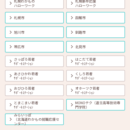
札幌わかもの
札幌新卒応援
ハローワーク
ハローワーク
2026年08月01日(土)
セミナー
在職者
学生
求職者
札幌市
函館市
【オンライン】8月18日（火） 転職前に知っておきたい「部下力」ア
ップセミナー～新しい職場で無理なくキャッチアップするためのコミ
ュニケーション術～ 14:00～14:45 定員40名
旭川市
釧路市
2026年08月01日(土)
セミナー
在職者
学生
求職者
帯広市
北見市
【函館・対面】8月19日（水）就勝塾 タイプ別「対人ストレス」を減
らす方法 13:30～14:30
さっぽろ若者
はこだて若者
ｻﾎﾟｰﾄｽﾃｰｼｮﾝ
ｻﾎﾟｰﾄｽﾃｰｼｮﾝ
あさひかわ若者
くしろ若者
2026年08月01日(土)
セミナー
在職者
学生
求職者
ｻﾎﾟｰﾄｽﾃｰｼｮﾝ
ｻﾎﾟｰﾄｽﾃｰｼｮﾝ
【釧路・対面】8月20日（木）就勝塾 いまさら聞けないビジネスマナ
ー 13:30～14:30
おびひろ若者
オホーツク若者
ｻﾎﾟｰﾄｽﾃｰｼｮﾝ
ｻﾎﾟｰﾄｽﾃｰｼｮﾝ
とまこまい若者
MONOテク（道立高等技術専
2026年08月01日(土)
セミナー
在職者
学生
求職者
ｻﾎﾟｰﾄｽﾃｰｼｮﾝ
門学院）
【オンライン】8月20日（木）ビジネスコミュニケーション 報・連・
相 14:00～14:30
みらいっぽ
（北海道わかもの就職応援セ
ンター）