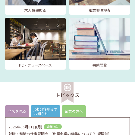
求人情報検索
職業興味検査
PC・フリースペース
書籍閲覧
トピックス
jobcafeからの
全てを見る
企業の方へ
お知らせ
2026年06月01日(月)
企業向け
就職・転職お仕事説明会 ご出展企業の募集について(札幌開催)