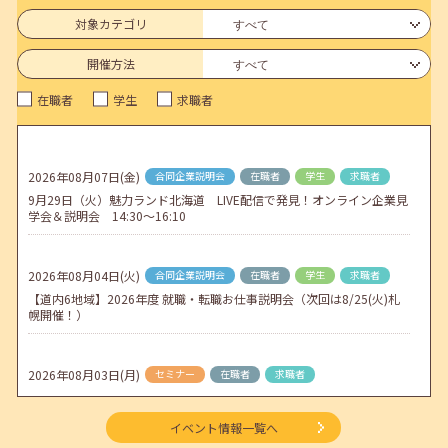
6月のセミナー情報を公開いたしました。
対象カテゴリ
2026年05月01日(金)
jobcafeからのお知らせ
開催方法
連休前後（ゴールデンウィーク）のメールキャリア・アドバイス対応
在職者
学生
求職者
についてのお知らせ
2026年04月25日(土)
jobcafeからのお知らせ
5月のセミナー情報を公開いたしました。
2026年08月07日(金)
合同企業説明会
在職者
学生
求職者
9月29日（火）魅力ランド北海道 LIVE配信で発見！オンライン企業見
2026年04月02日(木)
jobcafeからのお知らせ
学会＆説明会 14:30～16:10
ゴールデンウィーク期間中のご利用について
2026年08月04日(火)
合同企業説明会
在職者
学生
求職者
【道内6地域】2026年度 就職・転職お仕事説明会（次回は8/25(火)札
幌開催！）
2026年08月03日(月)
セミナー
在職者
求職者
【函館・対面】9月4日（金）【未経験可】求人のリアルを知る人事担
当者へのインタビューセミナー 12:50～13:20
イベント情報一覧へ