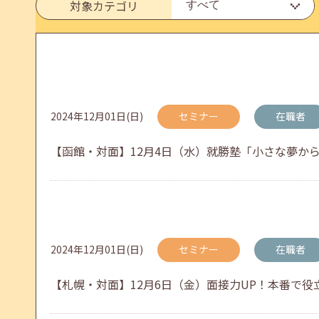
対象カテゴリ
メールカウンセリング、就職決定報告フォーム復旧
2026年05月25日(月)
jobcafeからのお知らせ
2024年12月01日(日)
セミナー
在職者
6月のセミナー情報を公開いたしました。
【函館・対面】12月4日（水）就勝塾「小さな夢から叶え
2026年05月01日(金)
jobcafeからのお知らせ
連休前後（ゴールデンウィーク）のメールキャリア
2024年12月01日(日)
セミナー
在職者
【札幌・対面】12月6日（金）面接力UP！本番で役立つ
2026年04月25日(土)
jobcafeからのお知らせ