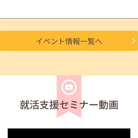
学生
求職者
イベント情報一覧へ
で好感度アップ ～きれいな字を書く法則～ 11:00～11:4
優良企業の探し方と経済構造 17:00～18:00
就活支援セミナー動画