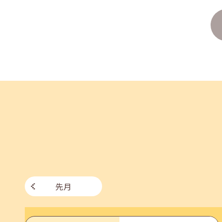
2026年07月27日(月)
jobcafeからのお知らせ
8月のセミナー情報を公開いたしました。
2026年07月01日(水)
企業向け
企業様向けセミナー「現場を巻き込む！人事のため
2026年06月26日(金)
jobcafeからのお知らせ
7月のセミナー情報を公開いたしました。
先月
2026年06月03日(水)
jobcafeからのお知らせ