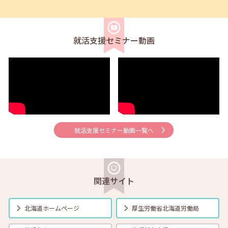
2026年04月01日(水)
セミナー
在職者
学生
求職者
【オンライン】4月21日（火）新しいしごと覚えのコツ 14:00～14:30
就活支援セミナー動画
2026年04月01日(水)
セミナー
在職者
学生
求職者
【帯広・対面】4月22日（水）就勝塾 会話力アップ～こんな時のビジ
ネス会話～ 11:00～11:40
2026年04月01日(水)
セミナー
在職者
学生
求職者
【オンライン】4月23日（木）就職活動のススメ方 14:00～14:30
就活支援セミナー動画一覧へ
2026年04月01日(水)
セミナー
在職者
学生
求職者
【釧路・対面】4月24日（金）就勝塾 応募書類の書き方 13:30～14:30
関連サイト
2026年04月01日(水)
セミナー
在職者
学生
求職者
【函館・対面】4月27日（月）就勝塾 自己分析・自分を振り返ってみ
北海道ホームページ
厚生労働省
北海道労働局
よう！ 13:30～14:30