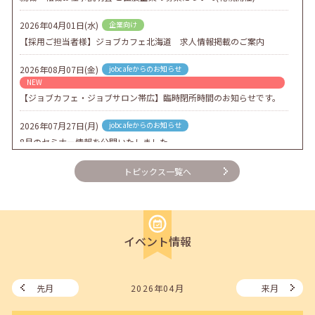
2026年04月01日(水)
企業向け
【採用ご担当者様】ジョブカフェ北海道 求人情報掲載のご案内
2026年08月07日(金)
jobcafeからのお知らせ
NEW
【ジョブカフェ・ジョブサロン帯広】臨時閉所時間のお知らせです。
2026年07月27日(月)
jobcafeからのお知らせ
8月のセミナー情報を公開いたしました。
2026年07月01日(水)
企業向け
トピックス一覧へ
企業様向けセミナー「現場を巻き込む！人事のための『越境人材育
成』３ステップ」
2026年06月26日(金)
jobcafeからのお知らせ
イベント情報
7月のセミナー情報を公開いたしました。
2026年06月03日(水)
jobcafeからのお知らせ
メールカウンセリング、就職決定報告フォーム復旧いたしました。
先月
2026年04月
来月
2026年05月25日(月)
jobcafeからのお知らせ