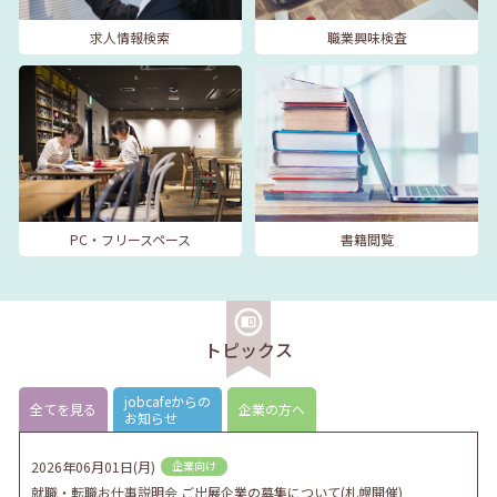
求人情報検索
職業興味検査
PC・フリースペース
書籍閲覧
トピックス
jobcafeからの
全てを見る
企業の方へ
お知らせ
2026年06月01日(月)
企業向け
就職・転職お仕事説明会 ご出展企業の募集について(札幌開催)