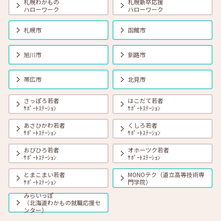
札幌わかもの
札幌新卒応援
ハローワーク
ハローワーク
札幌市
函館市
旭川市
釧路市
帯広市
北見市
さっぽろ若者
はこだて若者
ｻﾎﾟｰﾄｽﾃｰｼｮﾝ
ｻﾎﾟｰﾄｽﾃｰｼｮﾝ
あさひかわ若者
くしろ若者
ｻﾎﾟｰﾄｽﾃｰｼｮﾝ
ｻﾎﾟｰﾄｽﾃｰｼｮﾝ
おびひろ若者
オホーツク若者
ｻﾎﾟｰﾄｽﾃｰｼｮﾝ
ｻﾎﾟｰﾄｽﾃｰｼｮﾝ
とまこまい若者
MONOテク（道立高等技術専
ｻﾎﾟｰﾄｽﾃｰｼｮﾝ
門学院）
みらいっぽ
（北海道わかもの就職応援セ
ンター）