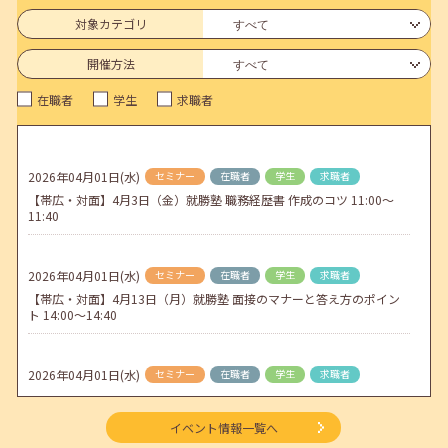
6月のセミナー情報を公開いたしました。
対象カテゴリ
2026年05月01日(金)
jobcafeからのお知らせ
開催方法
連休前後（ゴールデンウィーク）のメールキャリア・アドバイス対応
在職者
学生
求職者
についてのお知らせ
2026年04月25日(土)
jobcafeからのお知らせ
5月のセミナー情報を公開いたしました。
2026年04月01日(水)
セミナー
在職者
学生
求職者
【帯広・対面】4月3日（金）就勝塾 職務経歴書 作成のコツ 11:00～
2026年04月02日(木)
jobcafeからのお知らせ
11:40
ゴールデンウィーク期間中のご利用について
2026年04月01日(水)
セミナー
在職者
学生
求職者
【帯広・対面】4月13日（月）就勝塾 面接のマナーと答え方のポイン
ト 14:00～14:40
2026年04月01日(水)
セミナー
在職者
学生
求職者
【オンライン】4月16日（木）ビジネスコミュニケーション 報・連・
相 14:00～14:30
イベント情報一覧へ