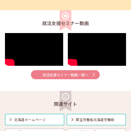
2025年11月01日(土)
合同企業説明会
在職者
学生
求職者
【札幌・対面】11月21日(金) 14:00～16:30 Go!Go!企業説明会
就活支援セミナー動画
2025年11月01日(土)
セミナー
学生
【学生就活応援】11月7日（金）職業興味検査（VPI） 17:00～18:30
2025年11月01日(土)
セミナー
在職者
学生
求職者
【帯広・対面】11月10日（月）就勝塾 手書き履歴書で好感度アップ～
きれいな字を書く法則～ 11:00～11:40
就活支援セミナー動画一覧へ
2025年11月01日(土)
セミナー
在職者
学生
求職者
【北見・対面】11月11日（火）就勝塾 再確認！大人の面接マナー
13:30～14:30
関連サイト
2025年11月01日(土)
セミナー
在職者
学生
求職者
北海道ホームページ
厚生労働省
北海道労働局
【函館・対面】11月12日（水）就勝塾 うまく伝えたい！自分の気持ち
～よりよい人間関係のために～ 13:30～14:30