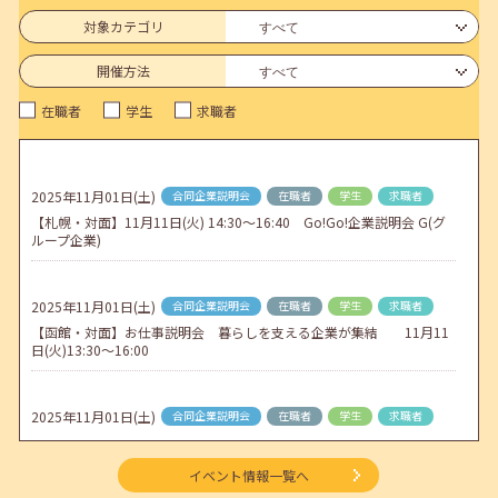
6月のセミナー情報を公開いたしました。
対象カテゴリ
2026年05月01日(金)
jobcafeからのお知らせ
開催方法
連休前後（ゴールデンウィーク）のメールキャリア・アドバイス対応
在職者
学生
求職者
についてのお知らせ
2026年04月25日(土)
jobcafeからのお知らせ
5月のセミナー情報を公開いたしました。
2025年11月01日(土)
合同企業説明会
在職者
学生
求職者
【札幌・対面】11月11日(火) 14:30～16:40 Go!Go!企業説明会 G(グ
2026年04月02日(木)
jobcafeからのお知らせ
ループ企業)
ゴールデンウィーク期間中のご利用について
2025年11月01日(土)
合同企業説明会
在職者
学生
求職者
【函館・対面】お仕事説明会 暮らしを支える企業が集結 11月11
日(火)13:30～16:00
2025年11月01日(土)
合同企業説明会
在職者
学生
求職者
【函館・対面】企業交流会 企業と出会うフリートークイベント 11
月20日(木)13:30～16:00
イベント情報一覧へ