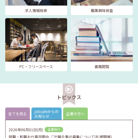
求人情報検索
職業興味検査
PC・フリースペース
書籍閲覧
トピックス
jobcafeからの
全てを見る
企業の方へ
お知らせ
2026年06月01日(月)
企業向け
就職・転職お仕事説明会 ご出展企業の募集について(札幌開催)