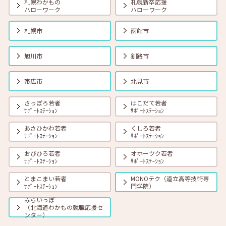
札幌わかもの
札幌新卒応援
ハローワーク
ハローワーク
2025年11月01日(土)
セミナー
在職者
学生
求職者
札幌市
函館市
【釧路・対面】11月12日（水）就勝塾 自己分析 13:30~14:30
旭川市
釧路市
2025年11月01日(土)
セミナー
在職者
学生
求職者
【オンライン】11月14日（金）いまさら聞けない！ビジネスマナー
帯広市
北見市
14:00～14:30
さっぽろ若者
はこだて若者
ｻﾎﾟｰﾄｽﾃｰｼｮﾝ
ｻﾎﾟｰﾄｽﾃｰｼｮﾝ
2025年11月01日(土)
セミナー
在職者
学生
求職者
【帯広・対面】11月17日（月）就勝塾 自己分析 ～自分を知って就職活
あさひかわ若者
くしろ若者
動～ 14:00～14:40
ｻﾎﾟｰﾄｽﾃｰｼｮﾝ
ｻﾎﾟｰﾄｽﾃｰｼｮﾝ
おびひろ若者
オホーツク若者
ｻﾎﾟｰﾄｽﾃｰｼｮﾝ
ｻﾎﾟｰﾄｽﾃｰｼｮﾝ
2025年11月01日(土)
セミナー
在職者
学生
求職者
【オンライン】11月18日（火）本番であわてない！面接対策 14:00～
とまこまい若者
MONOテク（道立高等技術専
14:30
ｻﾎﾟｰﾄｽﾃｰｼｮﾝ
門学院）
みらいっぽ
（北海道わかもの就職応援セ
2025年11月01日(土)
セミナー
在職者
学生
求職者
ンター）
【北見・対面】11月20日（木）就勝塾 自己分析から自己PRを探ろ