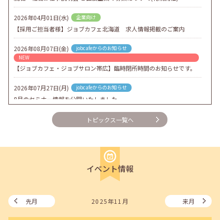
2026年04月01日(水)
企業向け
【採用ご担当者様】ジョブカフェ北海道 求人情報掲載のご案内
2026年08月07日(金)
jobcafeからのお知らせ
NEW
【ジョブカフェ・ジョブサロン帯広】臨時閉所時間のお知らせです。
2026年07月27日(月)
jobcafeからのお知らせ
8月のセミナー情報を公開いたしました。
2026年07月01日(水)
企業向け
トピックス一覧へ
企業様向けセミナー「現場を巻き込む！人事のための『越境人材育
成』３ステップ」
2026年06月26日(金)
jobcafeからのお知らせ
イベント情報
7月のセミナー情報を公開いたしました。
2026年06月03日(水)
jobcafeからのお知らせ
メールカウンセリング、就職決定報告フォーム復旧いたしました。
先月
2025年11月
来月
2026年05月25日(月)
jobcafeからのお知らせ