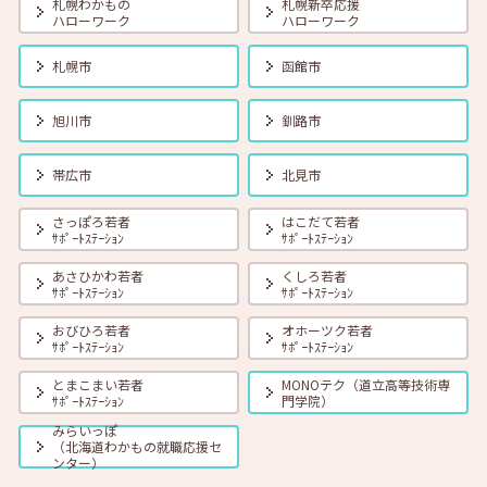
札幌わかもの
札幌新卒応援
ハローワーク
ハローワーク
2026年08月01日(土)
セミナー
在職者
学生
求職者
札幌市
函館市
【オンライン】8月18日（火） 転職前に知っておきたい「部下力」ア
ップセミナー～新しい職場で無理なくキャッチアップするためのコミ
ュニケーション術～ 14:00～14:45 定員40名
旭川市
釧路市
2026年08月01日(土)
セミナー
在職者
学生
求職者
帯広市
北見市
【函館・対面】8月19日（水）就勝塾 タイプ別「対人ストレス」を減
らす方法 13:30～14:30
さっぽろ若者
はこだて若者
ｻﾎﾟｰﾄｽﾃｰｼｮﾝ
ｻﾎﾟｰﾄｽﾃｰｼｮﾝ
あさひかわ若者
くしろ若者
2026年08月01日(土)
セミナー
在職者
学生
求職者
ｻﾎﾟｰﾄｽﾃｰｼｮﾝ
ｻﾎﾟｰﾄｽﾃｰｼｮﾝ
【釧路・対面】8月20日（木）就勝塾 いまさら聞けないビジネスマナ
ー 13:30～14:30
おびひろ若者
オホーツク若者
ｻﾎﾟｰﾄｽﾃｰｼｮﾝ
ｻﾎﾟｰﾄｽﾃｰｼｮﾝ
とまこまい若者
MONOテク（道立高等技術専
2026年08月01日(土)
セミナー
在職者
学生
求職者
ｻﾎﾟｰﾄｽﾃｰｼｮﾝ
門学院）
【オンライン】8月20日（木）ビジネスコミュニケーション 報・連・
相 14:00～14:30
みらいっぽ
（北海道わかもの就職応援セ
ンター）