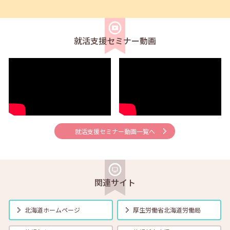
2026年08月02日(日)
セミナー
在職者
求職者
【北見・対面】9月16日（水）【未経験可】求人のリアルを知る人事担
当者へのインタビューセミナー 12:40～13:20
就活支援セミナー動画
2026年08月01日(土)
セミナー
在職者
学生
求職者
【帯広・対面】8月6日（木）就勝塾 手書き履歴書で好感度アップ～き
れいな字を書く法則～ 11:00～11:40
2026年08月01日(土)
セミナー
在職者
学生
求職者
【オンライン】8月7日（金）こころの健康セルフケア 14:00～14:30
就活支援セミナー動画一覧へ
2026年08月01日(土)
セミナー
在職者
学生
求職者
【オンライン】8月13日（木）就職活動のススメ方 14:00～14:30
関連サイト
2026年08月01日(土)
セミナー
在職者
学生
求職者
北海道ホームページ
厚生労働省
北海道労働局
【帯広・対面】8月17日（月）就勝塾 自己分析 ～自分を知って就職活
動～ 14:00～14:40