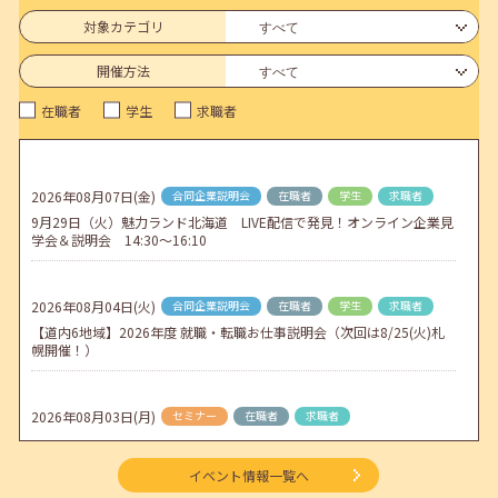
6月のセミナー情報を公開いたしました。
対象カテゴリ
2026年05月01日(金)
jobcafeからのお知らせ
開催方法
連休前後（ゴールデンウィーク）のメールキャリア・アドバイス対応
在職者
学生
求職者
についてのお知らせ
2026年04月25日(土)
jobcafeからのお知らせ
5月のセミナー情報を公開いたしました。
2026年08月07日(金)
合同企業説明会
在職者
学生
求職者
9月29日（火）魅力ランド北海道 LIVE配信で発見！オンライン企業見
2026年04月02日(木)
jobcafeからのお知らせ
学会＆説明会 14:30～16:10
ゴールデンウィーク期間中のご利用について
2026年08月04日(火)
合同企業説明会
在職者
学生
求職者
【道内6地域】2026年度 就職・転職お仕事説明会（次回は8/25(火)札
幌開催！）
2026年08月03日(月)
セミナー
在職者
求職者
【函館・対面】9月4日（金）【未経験可】求人のリアルを知る人事担
当者へのインタビューセミナー 12:50～13:20
イベント情報一覧へ