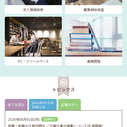
求人情報検索
職業興味検査
PC・フリースペース
書籍閲覧
トピックス
jobcafeからの
全てを見る
企業の方へ
お知らせ
2026年06月01日(月)
企業向け
就職・転職お仕事説明会 ご出展企業の募集について(札幌開催)