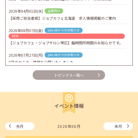
2026年04月01日(水)
企業向け
【採用ご担当者様】ジョブカフェ北海道 求人情報掲載のご案内
2026年08月07日(金)
jobcafeからのお知らせ
NEW
【ジョブカフェ・ジョブサロン帯広】臨時閉所時間のお知らせです。
2026年07月27日(月)
jobcafeからのお知らせ
8月のセミナー情報を公開いたしました。
2026年07月01日(水)
企業向け
トピックス一覧へ
企業様向けセミナー「現場を巻き込む！人事のための『越境人材育
成』３ステップ」
2026年06月26日(金)
jobcafeからのお知らせ
イベント情報
7月のセミナー情報を公開いたしました。
2026年06月03日(水)
jobcafeからのお知らせ
メールカウンセリング、就職決定報告フォーム復旧いたしました。
先月
2026年08月
来月
2026年05月25日(月)
jobcafeからのお知らせ