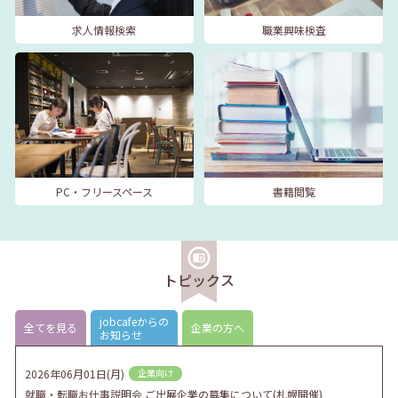
求人情報検索
職業興味検査
PC・フリースペース
書籍閲覧
トピックス
jobcafeからの
全てを見る
企業の方へ
お知らせ
2026年06月01日(月)
企業向け
就職・転職お仕事説明会 ご出展企業の募集について(札幌開催)