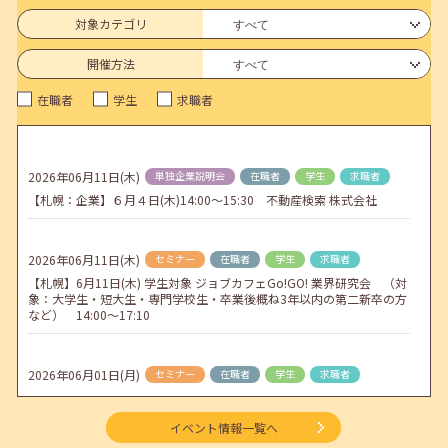
連休前後（ゴールデンウィーク）のメールキャリア・アドバイス対応
についてのお知らせ
対象カテゴリ
2026年04月25日(土)
jobcafeからのお知らせ
開催方法
5月のセミナー情報を公開いたしました。
在職者
学生
求職者
2026年04月02日(木)
jobcafeからのお知らせ
ゴールデンウィーク期間中のご利用について
2026年06月11日(木)
単独企業説明会
在職者
学生
求職者
2026年04月01日(水)
jobcafeからのお知らせ
【札幌：企業】６月４日(木)14:00～15:30 不動産検索 株式会社
地方拠点臨時閉所のお知らせ
2026年06月11日(木)
セミナー
在職者
学生
求職者
【札幌】6月11日(木) 学生対象 ジョブカフェGo!GO! 業界研究会 （対
象：大学生・短大生・専門学校生・卒業後概ね3年以内の第二新卒の方
など） 14:00～17:10
2026年06月01日(月)
セミナー
在職者
学生
求職者
【函館・対面】6月3日（水）就勝塾 就活ストレス解消法 13:30～14:30
イベント情報一覧へ