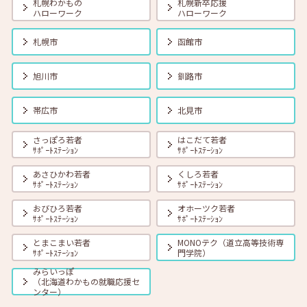
札幌わかもの
札幌新卒応援
ハローワーク
ハローワーク
2026年06月01日(月)
セミナー
在職者
学生
求職者
【帯広・対面】6月19日（金） 就勝塾 会話力アップ～アサーティブ・
札幌市
函館市
コミュニケーション～ 11:00～11:40
旭川市
釧路市
2026年06月01日(月)
セミナー
在職者
学生
求職者
【オンライン】6月23日（火）採用につながる応募書類の書き方 14:00
帯広市
北見市
～14:45
さっぽろ若者
はこだて若者
ｻﾎﾟｰﾄｽﾃｰｼｮﾝ
ｻﾎﾟｰﾄｽﾃｰｼｮﾝ
2026年06月01日(月)
セミナー
在職者
学生
求職者
【オンライン】6月25日（木）小さな夢からかなえてみよう 14:00～
あさひかわ若者
くしろ若者
14:30
ｻﾎﾟｰﾄｽﾃｰｼｮﾝ
ｻﾎﾟｰﾄｽﾃｰｼｮﾝ
おびひろ若者
オホーツク若者
ｻﾎﾟｰﾄｽﾃｰｼｮﾝ
ｻﾎﾟｰﾄｽﾃｰｼｮﾝ
とまこまい若者
MONOテク（道立高等技術専
ｻﾎﾟｰﾄｽﾃｰｼｮﾝ
門学院）
みらいっぽ
（北海道わかもの就職応援セ
ンター）