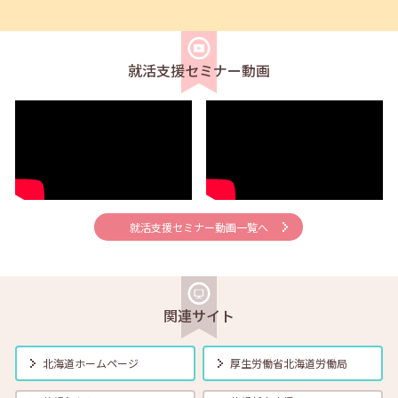
2026年06月01日(月)
セミナー
在職者
学生
求職者
【帯広・対面】6月5日（金）就勝塾 求人票の見方 11:00～11:40
就活支援セミナー動画
2026年06月01日(月)
セミナー
在職者
学生
求職者
【釧路・対面】6月12日（金）就勝塾 自己分析 13:30～14:30
2026年06月01日(月)
セミナー
在職者
学生
求職者
【オンライン】6月12日（金）就活ストレス４つの解消法 14:00～
14:30
就活支援セミナー動画一覧へ
2026年06月01日(月)
セミナー
在職者
学生
求職者
【帯広・対面】6月16日（火）就勝塾 志望動機と自己PRのポイント
14:00～14:40
関連サイト
2026年06月01日(月)
セミナー
在職者
学生
求職者
【函館・対面】6月17日（水）就勝塾 採用につながる応募書類の書き
北海道ホームページ
厚生労働省
北海道労働局
方 13:30～14:30