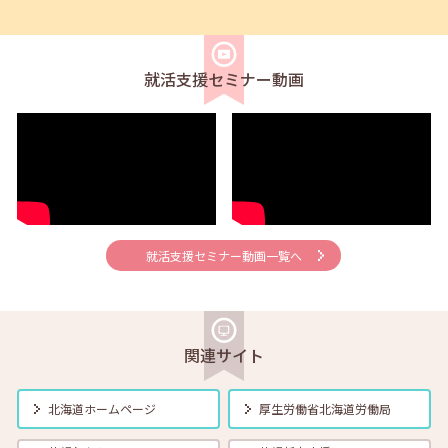
2026年07月01日(水)
セミナー
在職者
学生
求職者
【帯広・対面】7月7日（火）就勝塾 職務経歴書 作成のコツ 11:00～
11:40
就活支援セミナー動画
2026年07月01日(水)
セミナー
在職者
学生
求職者
【オンライン】7月10日（金）もう怖くない！電話応対がちょっと楽に
なる講座 14:00～14:30
2026年07月01日(水)
セミナー
在職者
学生
求職者
【函館・対面】7月15日（水）就勝塾 就活ストレス4つの解消法 13:30
就活支援セミナー動画一覧へ
～14:30
2026年07月01日(水)
セミナー
在職者
学生
求職者
【オンライン】7月16日（木）仕事がうまくいく！5つの伝え方 14:00
関連サイト
～14:30
北海道ホームページ
厚生労働省
北海道労働局
2026年07月01日(水)
セミナー
在職者
学生
求職者
【帯広・対面】7月17日（金）就勝塾 面接のマナーと答え方のポイン