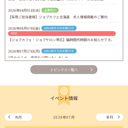
2026年04月01日(水)
企業向け
【採用ご担当者様】ジョブカフェ北海道 求人情報掲載のご案内
2026年08月07日(金)
jobcafeからのお知らせ
NEW
【ジョブカフェ・ジョブサロン帯広】臨時閉所時間のお知らせです。
2026年07月27日(月)
jobcafeからのお知らせ
8月のセミナー情報を公開いたしました。
2026年07月01日(水)
企業向け
トピックス一覧へ
企業様向けセミナー「現場を巻き込む！人事のための『越境人材育
成』３ステップ」
2026年06月26日(金)
jobcafeからのお知らせ
イベント情報
7月のセミナー情報を公開いたしました。
2026年06月03日(水)
jobcafeからのお知らせ
メールカウンセリング、就職決定報告フォーム復旧いたしました。
先月
2026年07月
来月
2026年05月25日(月)
jobcafeからのお知らせ