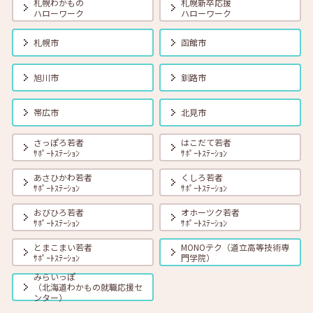
札幌わかもの
札幌新卒応援
ト 14:00～14:40
ハローワーク
ハローワーク
札幌市
函館市
2026年07月01日(水)
セミナー
在職者
学生
求職者
【釧路・対面】7月17日（金）就勝塾 お仕事の探し方 13:30～14:30
旭川市
釧路市
2026年07月01日(水)
セミナー
在職者
学生
求職者
帯広市
北見市
【オンライン】7月22日（水）就職活動のススメ方 14:00～14:30
さっぽろ若者
はこだて若者
ｻﾎﾟｰﾄｽﾃｰｼｮﾝ
ｻﾎﾟｰﾄｽﾃｰｼｮﾝ
2026年07月01日(水)
セミナー
在職者
学生
求職者
あさひかわ若者
くしろ若者
【帯広・対面】7月24日（金）就勝塾 会話力アップ～こんな時のビジ
ｻﾎﾟｰﾄｽﾃｰｼｮﾝ
ｻﾎﾟｰﾄｽﾃｰｼｮﾝ
ネス会話～ 11:00～11:40
おびひろ若者
オホーツク若者
ｻﾎﾟｰﾄｽﾃｰｼｮﾝ
ｻﾎﾟｰﾄｽﾃｰｼｮﾝ
2026年07月01日(水)
セミナー
在職者
学生
求職者
とまこまい若者
MONOテク（道立高等技術専
【オンライン】7月24日（金）自己分析で見つけるあなたの強み！
ｻﾎﾟｰﾄｽﾃｰｼｮﾝ
門学院）
14:00～14:30
みらいっぽ
（北海道わかもの就職応援セ
ンター）
2026年07月01日(水)
セミナー
在職者
学生
求職者