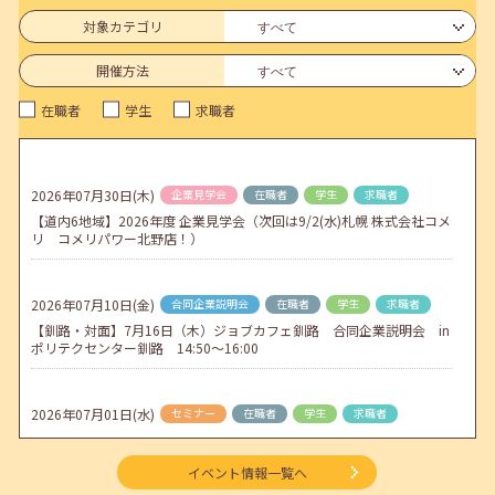
6月のセミナー情報を公開いたしました。
対象カテゴリ
2026年05月01日(金)
jobcafeからのお知らせ
開催方法
連休前後（ゴールデンウィーク）のメールキャリア・アドバイス対応
在職者
学生
求職者
についてのお知らせ
2026年04月25日(土)
jobcafeからのお知らせ
5月のセミナー情報を公開いたしました。
2026年07月30日(木)
企業見学会
在職者
学生
求職者
【道内6地域】2026年度 企業見学会（次回は9/2(水)札幌 株式会社コメ
2026年04月02日(木)
jobcafeからのお知らせ
リ コメリパワー北野店！）
ゴールデンウィーク期間中のご利用について
2026年07月10日(金)
合同企業説明会
在職者
学生
求職者
【釧路・対面】7月16日（木）ジョブカフェ釧路 合同企業説明会 in
ポリテクセンター釧路 14:50～16:00
2026年07月01日(水)
セミナー
在職者
学生
求職者
【函館・対面】7月1日（水）就勝塾 落ち込んだ気分をコントロールす
る方法 13:30～14:30
イベント情報一覧へ