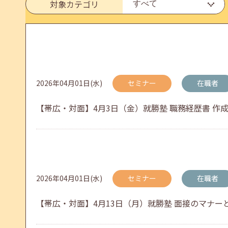
対象カテゴリ
メールカウンセリング、就職決定報告フォーム復旧
2026年05月25日(月)
jobcafeからのお知らせ
2026年04月01日(水)
セミナー
在職者
6月のセミナー情報を公開いたしました。
【帯広・対面】4月3日（金）就勝塾 職務経歴書 作成のコツ
2026年05月01日(金)
jobcafeからのお知らせ
連休前後（ゴールデンウィーク）のメールキャリア
2026年04月01日(水)
セミナー
在職者
【帯広・対面】4月13日（月）就勝塾 面接のマナーと答え
2026年04月25日(土)
jobcafeからのお知らせ