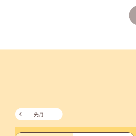
2026年07月27日(月)
jobcafeからのお知らせ
8月のセミナー情報を公開いたしました。
2026年07月01日(水)
企業向け
企業様向けセミナー「現場を巻き込む！人事のため
2026年06月26日(金)
jobcafeからのお知らせ
7月のセミナー情報を公開いたしました。
先月
2026年06月03日(水)
jobcafeからのお知らせ