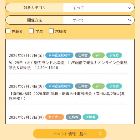
6月のセミナー情報を公開いたしました。
対象カテゴリ
2026年05月01日(金)
jobcafeからのお知らせ
開催方法
連休前後（ゴールデンウィーク）のメールキャリア・アドバイス対応
在職者
学生
求職者
についてのお知らせ
2026年04月25日(土)
jobcafeからのお知らせ
5月のセミナー情報を公開いたしました。
2026年08月07日(金)
合同企業説明会
在職者
学生
求職者
9月29日（火）魅力ランド北海道 LIVE配信で発見！オンライン企業見
2026年04月02日(木)
jobcafeからのお知らせ
学会＆説明会 14:30～16:10
ゴールデンウィーク期間中のご利用について
2026年08月04日(火)
合同企業説明会
在職者
学生
求職者
【道内6地域】2026年度 就職・転職お仕事説明会（次回は8/25(火)札
幌開催！）
2026年08月03日(月)
セミナー
在職者
求職者
【函館・対面】9月4日（金）【未経験可】求人のリアルを知る人事担
当者へのインタビューセミナー 12:50～13:20
イベント情報一覧へ