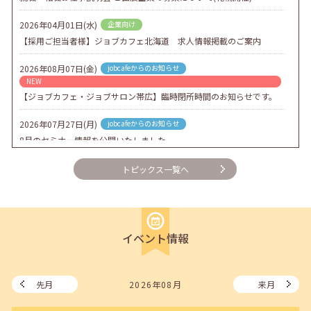
2026年04月01日(水)
企業向け
【採用ご担当者様】ジョブカフェ北海道 求人情報掲載のご案内
2026年08月07日(金)
jobcafeからのお知らせ
NEW
【ジョブカフェ・ジョブサロン帯広】臨時閉所時間のお知らせです。
2026年07月27日(月)
jobcafeからのお知らせ
8月のセミナー情報を公開いたしました。
2026年07月01日(水)
企業向け
トピックス一覧へ
企業様向けセミナー「現場を巻き込む！人事のための『越境人材育
成』３ステップ」
2026年06月26日(金)
jobcafeからのお知らせ
イベント情報
7月のセミナー情報を公開いたしました。
2026年06月03日(水)
jobcafeからのお知らせ
メールカウンセリング、就職決定報告フォーム復旧いたしました。
先月
2026年08月
来月
2026年05月25日(月)
jobcafeからのお知らせ