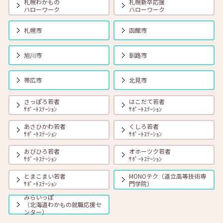
札幌わかもの
札幌新卒応援
ハローワーク
ハローワーク
2026年08月01日(土)
セミナー
在職者
学生
求職者
札幌市
函館市
【オンライン】8月18日（火） 転職前に知っておきたい「部下力」ア
ップセミナー～新しい職場で無理なくキャッチアップするためのコミ
ュニケーション術～ 14:00～14:45 定員40名
旭川市
釧路市
2026年08月01日(土)
セミナー
在職者
学生
求職者
帯広市
北見市
【函館・対面】8月19日（水）就勝塾 タイプ別「対人ストレス」を減
らす方法 13:30～14:30
さっぽろ若者
はこだて若者
ｻﾎﾟｰﾄｽﾃｰｼｮﾝ
ｻﾎﾟｰﾄｽﾃｰｼｮﾝ
あさひかわ若者
くしろ若者
2026年08月01日(土)
セミナー
在職者
学生
求職者
ｻﾎﾟｰﾄｽﾃｰｼｮﾝ
ｻﾎﾟｰﾄｽﾃｰｼｮﾝ
【釧路・対面】8月20日（木）就勝塾 いまさら聞けないビジネスマナ
ー 13:30～14:30
おびひろ若者
オホーツク若者
ｻﾎﾟｰﾄｽﾃｰｼｮﾝ
ｻﾎﾟｰﾄｽﾃｰｼｮﾝ
とまこまい若者
MONOテク（道立高等技術専
2026年08月01日(土)
セミナー
在職者
学生
求職者
ｻﾎﾟｰﾄｽﾃｰｼｮﾝ
門学院）
【オンライン】8月20日（木）ビジネスコミュニケーション 報・連・
相 14:00～14:30
みらいっぽ
（北海道わかもの就職応援セ
ンター）