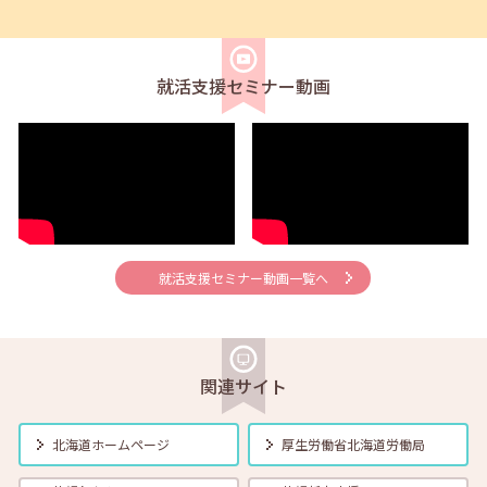
2026年08月02日(日)
セミナー
在職者
求職者
【北見・対面】9月16日（水）【未経験可】求人のリアルを知る人事担
当者へのインタビューセミナー 12:40～13:20
就活支援セミナー動画
2026年08月01日(土)
セミナー
在職者
学生
求職者
【帯広・対面】8月6日（木）就勝塾 手書き履歴書で好感度アップ～き
れいな字を書く法則～ 11:00～11:40
2026年08月01日(土)
セミナー
在職者
学生
求職者
【オンライン】8月7日（金）こころの健康セルフケア 14:00～14:30
就活支援セミナー動画一覧へ
2026年08月01日(土)
セミナー
在職者
学生
求職者
【オンライン】8月13日（木）就職活動のススメ方 14:00～14:30
関連サイト
2026年08月01日(土)
セミナー
在職者
学生
求職者
北海道ホームページ
厚生労働省
北海道労働局
【帯広・対面】8月17日（月）就勝塾 自己分析 ～自分を知って就職活
動～ 14:00～14:40