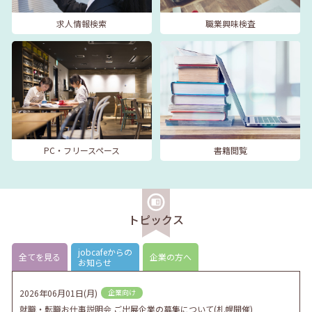
求人情報検索
職業興味検査
PC・フリースペース
書籍閲覧
トピックス
jobcafeからの
全てを見る
企業の方へ
お知らせ
2026年06月01日(月)
企業向け
就職・転職お仕事説明会 ご出展企業の募集について(札幌開催)