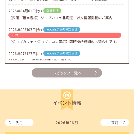
2026年04月01日(水)
企業向け
【採用ご担当者様】ジョブカフェ北海道 求人情報掲載のご案内
2026年08月07日(金)
jobcafeからのお知らせ
NEW
【ジョブカフェ・ジョブサロン帯広】臨時閉所時間のお知らせです。
2026年07月27日(月)
jobcafeからのお知らせ
8月のセミナー情報を公開いたしました。
2026年07月01日(水)
企業向け
トピックス一覧へ
企業様向けセミナー「現場を巻き込む！人事のための『越境人材育
成』３ステップ」
2026年06月26日(金)
jobcafeからのお知らせ
イベント情報
7月のセミナー情報を公開いたしました。
2026年06月03日(水)
jobcafeからのお知らせ
メールカウンセリング、就職決定報告フォーム復旧いたしました。
先月
2026年06月
来月
2026年05月25日(月)
jobcafeからのお知らせ