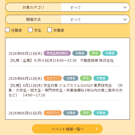
6月のセミナー情報を公開いたしました。
対象カテゴリ
2026年05月01日(金)
jobcafeからのお知らせ
開催方法
連休前後（ゴールデンウィーク）のメールキャリア・アドバイス対応
在職者
学生
求職者
についてのお知らせ
2026年04月25日(土)
jobcafeからのお知らせ
5月のセミナー情報を公開いたしました。
2026年06月11日(木)
単独企業説明会
在職者
学生
求職者
【札幌：企業】６月４日(木)14:00～15:30 不動産検索 株式会社
2026年04月02日(木)
jobcafeからのお知らせ
ゴールデンウィーク期間中のご利用について
2026年06月11日(木)
セミナー
在職者
学生
求職者
【札幌】6月11日(木) 学生対象 ジョブカフェGo!GO! 業界研究会 （対
象：大学生・短大生・専門学校生・卒業後概ね3年以内の第二新卒の方
など） 14:00～17:10
2026年06月01日(月)
セミナー
在職者
学生
求職者
【函館・対面】6月3日（水）就勝塾 就活ストレス解消法 13:30～14:30
イベント情報一覧へ