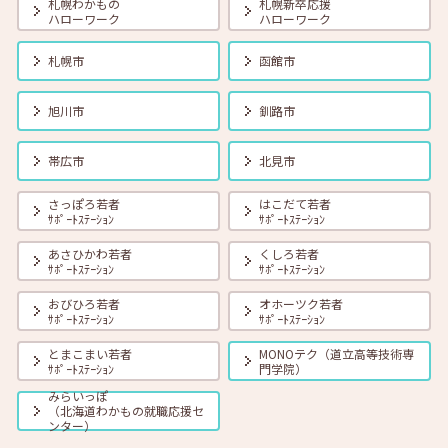
札幌わかもの
札幌新卒応援
ハローワーク
ハローワーク
2026年06月01日(月)
セミナー
在職者
学生
求職者
【帯広・対面】6月19日（金） 就勝塾 会話力アップ～アサーティブ・
札幌市
函館市
コミュニケーション～ 11:00～11:40
旭川市
釧路市
2026年06月01日(月)
セミナー
在職者
学生
求職者
【オンライン】6月23日（火）採用につながる応募書類の書き方 14:00
帯広市
北見市
～14:45
さっぽろ若者
はこだて若者
ｻﾎﾟｰﾄｽﾃｰｼｮﾝ
ｻﾎﾟｰﾄｽﾃｰｼｮﾝ
2026年06月01日(月)
セミナー
在職者
学生
求職者
【オンライン】6月25日（木）小さな夢からかなえてみよう 14:00～
あさひかわ若者
くしろ若者
14:30
ｻﾎﾟｰﾄｽﾃｰｼｮﾝ
ｻﾎﾟｰﾄｽﾃｰｼｮﾝ
おびひろ若者
オホーツク若者
ｻﾎﾟｰﾄｽﾃｰｼｮﾝ
ｻﾎﾟｰﾄｽﾃｰｼｮﾝ
とまこまい若者
MONOテク（道立高等技術専
ｻﾎﾟｰﾄｽﾃｰｼｮﾝ
門学院）
みらいっぽ
（北海道わかもの就職応援セ
ンター）