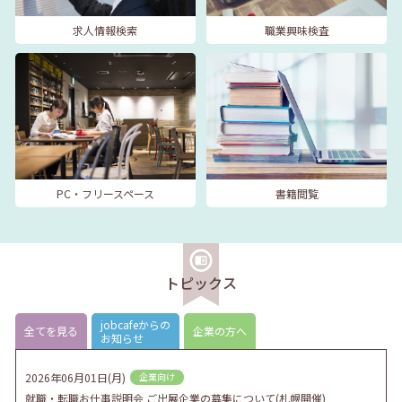
求人情報検索
職業興味検査
PC・フリースペース
書籍閲覧
トピックス
jobcafeからの
全てを見る
企業の方へ
お知らせ
2026年06月01日(月)
企業向け
就職・転職お仕事説明会 ご出展企業の募集について(札幌開催)