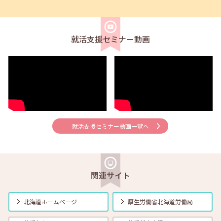
2026年06月01日(月)
セミナー
在職者
学生
求職者
【帯広・対面】6月5日（金）就勝塾 求人票の見方 11:00～11:40
就活支援セミナー動画
2026年06月01日(月)
セミナー
在職者
学生
求職者
【釧路・対面】6月12日（金）就勝塾 自己分析 13:30～14:30
2026年06月01日(月)
セミナー
在職者
学生
求職者
【オンライン】6月12日（金）就活ストレス４つの解消法 14:00～
14:30
就活支援セミナー動画一覧へ
2026年06月01日(月)
セミナー
在職者
学生
求職者
【帯広・対面】6月16日（火）就勝塾 志望動機と自己PRのポイント
14:00～14:40
関連サイト
2026年06月01日(月)
セミナー
在職者
学生
求職者
【函館・対面】6月17日（水）就勝塾 採用につながる応募書類の書き
北海道ホームページ
厚生労働省
北海道労働局
方 13:30～14:30